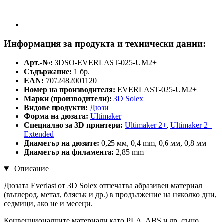
Информация за продукта и технически данни:
Арт.-№:
3DSO-EVERLAST-025-UM2+
Съдържание:
1 бр.
EAN:
7072482001120
Номер на производителя:
EVERLAST-025-UM2+
Марки (производители):
3D Solex
Видове продукти:
Дюзи
Форма на дюзата:
Ultimaker
Специално за 3D принтери:
Ultimaker 2+
,
Ultimaker 2+
Extended
Диаметър на дюзите:
0,25 мм, 0,4 mm, 0,6 мм, 0,8 мм
Диаметър на филамента:
2,85 mm
Описание
Дюзата Everlast от 3D Solex отпечатва абразивен материал
(въглерод, метал, блясък и др.) в продължение на няколко дни,
седмици, ако не и месеци.
Конвенционалните материали като PLA, ABS и др. също