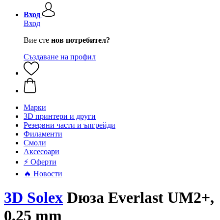
Вход
Вход
Вие сте
нов потребител?
Създаване на профил
Mарки
3D принтери и други
Резервни части и ъпгрейди
Филаменти
Смоли
Аксесоари
⚡ Оферти
🔥 Новости
3D Solex
Dюза Everlast UM2+,
0,25 mm