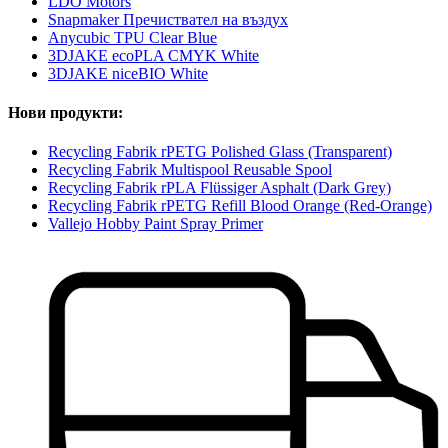
LDO Motors
Snapmaker Пречиствател на въздух
Anycubic TPU Clear Blue
3DJAKE ecoPLA CMYK White
3DJAKE niceBIO White
Нови продукти:
Recycling Fabrik rPETG Polished Glass (Transparent)
Recycling Fabrik Multispool Reusable Spool
Recycling Fabrik rPLA Flüssiger Asphalt (Dark Grey)
Recycling Fabrik rPETG Refill Blood Orange (Red-Orange)
Vallejo Hobby Paint Spray Primer