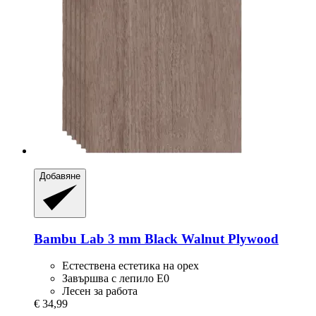
Добавяне
Bambu Lab
3 mm Black Walnut Plywood
Естествена естетика на орех
Завършва с лепило E0
Лесен за работа
€ 34,99