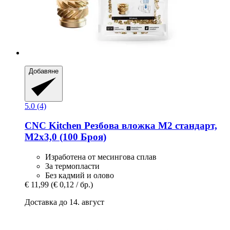
Добавяне
5.0 (4)
CNC Kitchen
Резбова вложка M2 стандарт,
M2x3,0 (100 Броя)
Изработена от месингова сплав
За термопласти
Без кадмий и олово
€ 11,99
(€ 0,12 / бр.)
Доставка до 14. август