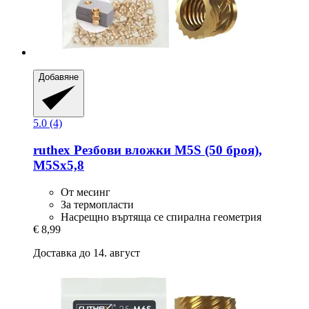
Добавяне
5.0 (4)
ruthex
Резбови вложки M5S (50 броя),
M5Sx5,8
От месинг
За термопласти
Насрещно въртяща се спирална геометрия
€ 8,99
Доставка до 14. август