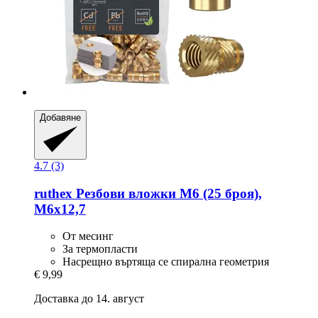
Добавяне
4.7 (3)
ruthex
Резбови вложки M6 (25 броя),
M6x12,7
От месинг
За термопласти
Насрещно въртяща се спирална геометрия
€ 9,99
Доставка до 14. август