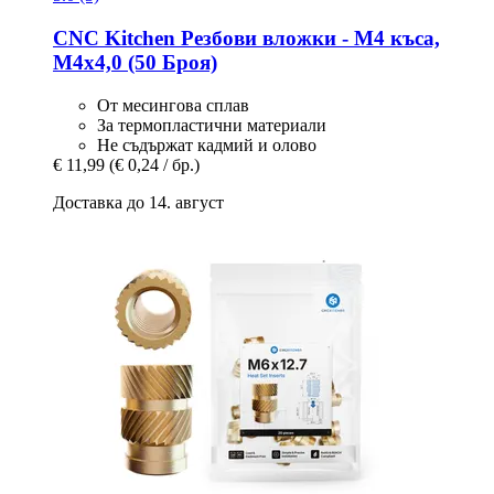
CNC Kitchen
Резбови вложки -​ M4 къса,
M4x4,0 (50 Броя)
От месингова сплав
За термопластични материали
Не съдържат кадмий и олово
€ 11,99
(€ 0,24 / бр.)
Доставка до 14. август