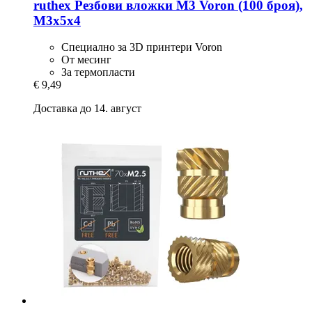
ruthex
Резбови вложки M3 Voron (100 броя),
M3x5x4
Специално за 3D принтери Voron
От месинг
За термопласти
€ 9,49
Доставка до 14. август