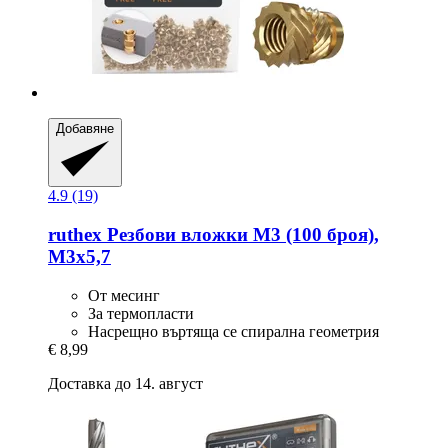
Добавяне
4.9 (19)
ruthex
Резбови вложки M3 (100 броя),
M3x5,7
От месинг
За термопласти
Насрещно въртяща се спирална геометрия
€ 8,99
Доставка до 14. август