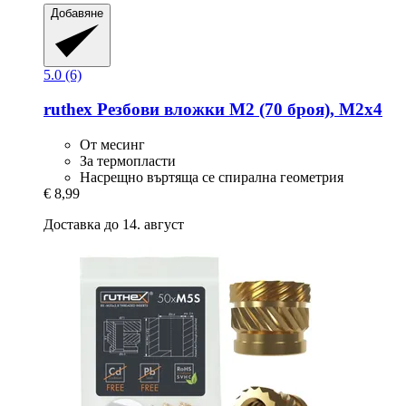
Добавяне
5.0 (6)
ruthex
Резбови вложки M2 (70 броя), M2x4
От месинг
За термопласти
Насрещно въртяща се спирална геометрия
€ 8,99
Доставка до 14. август