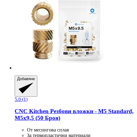
Добавяне
5.0 (1)
CNC Kitchen
Резбови вложки -​ M5 Standard,
M5x9,5 (50 Броя)
От месингова сплав
За термопластични материали