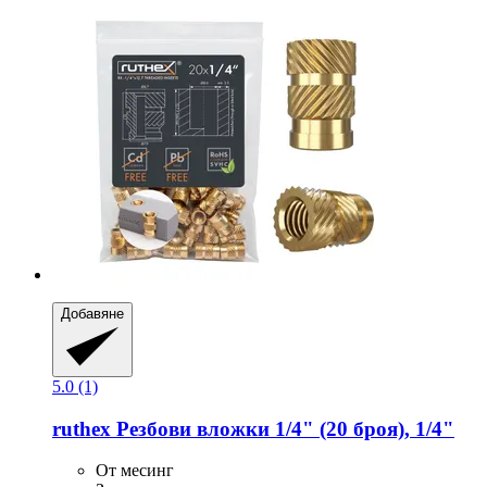
Добавяне
5.0 (1)
ruthex
Резбови вложки 1/4" (20 броя), 1/4"
От месинг