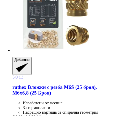
Добавяне
5.0 (1)
ruthex
Вложки с резба M6S (25 броя),
M6x6,8 (25 Броя)
Изработени от месинг
За термопласти
Насрещно въртяща се спирална геометрия