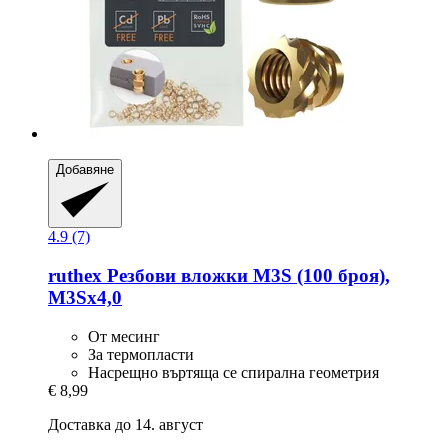
Добавяне
4.9 (7)
ruthex
Резбови вложки M3S (100 броя),
M3Sx4,0
От месинг
За термопласти
Насрещно въртяща се спирална геометрия
€ 8,99
Доставка до 14. август