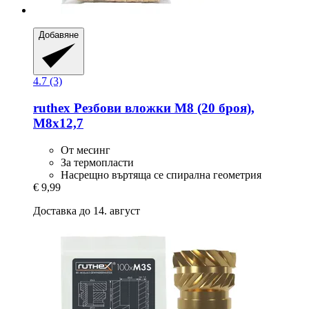
Добавяне
4.7 (3)
ruthex
Резбови вложки M8 (20 броя),
M8x12,7
От месинг
За термопласти
Насрещно въртяща се спирална геометрия
€ 9,99
Доставка до 14. август