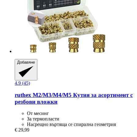
Добавяне
4.9 (45)
ruthex
M2/M3/M4/M5 Кутия за асортимент с
резбови вложки
От месинг
За термопласти
Насрещно въртяща се спирална геометрия
€ 29,99