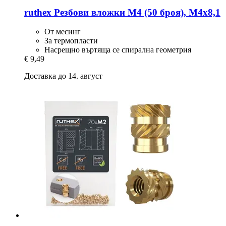
ruthex
Резбови вложки M4 (50 броя), M4x8,1
От месинг
За термопласти
Насрещно въртяща се спирална геометрия
€ 9,49
Доставка до 14. август