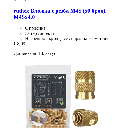
ruthex
Вложка с резба M4S (50 броя),
M4Sx4,0
От месинг
За термопласти
Насрещно въртяща се спирална геометрия
€ 8,99
Доставка до 14. август