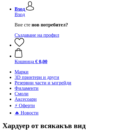
Вход
Вход
Вие сте
нов потребител?
Създаване на профил
Кошница
€ 0,00
Mарки
3D принтери и други
Резервни части и ъпгрейди
Филаменти
Смоли
Аксесоари
⚡ Оферти
🔥 Новости
Хардуер от всякакъв вид