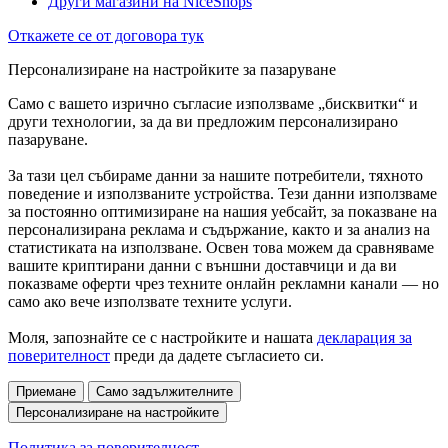
Други магазини на NiceShops
Откажете се от договора тук
Персонализиране на настройките за пазаруване
Само с вашето изрично съгласие използваме „бисквитки“ и
други технологии, за да ви предложим персонализирано
пазаруване.
За тази цел събираме данни за нашите потребители, тяхното
поведение и използваните устройства. Тези данни използваме
за постоянно оптимизиране на нашия уебсайт, за показване на
персонализирана реклама и съдържание, както и за анализ на
статистиката на използване. Освен това можем да сравняваме
вашите криптирани данни с външни доставчици и да ви
показваме оферти чрез техните онлайн рекламни канали — но
само ако вече използвате техните услуги.
Моля, запознайте се с настройките и нашата
декларация за
поверителност
преди да дадете съгласието си.
Приемане
Само задължителните
Персонализиране на настройките
Политика за поверителност