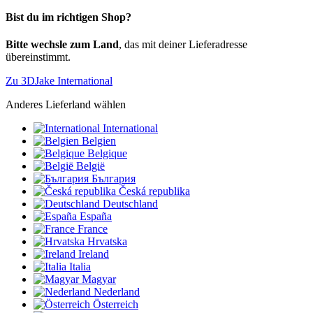
Bist du im richtigen Shop?
Bitte wechsle zum Land
, das mit deiner Lieferadresse
übereinstimmt.
Zu 3DJake International
Anderes Lieferland wählen
International
Belgien
Belgique
België
България
Česká republika
Deutschland
España
France
Hrvatska
Ireland
Italia
Magyar
Nederland
Österreich