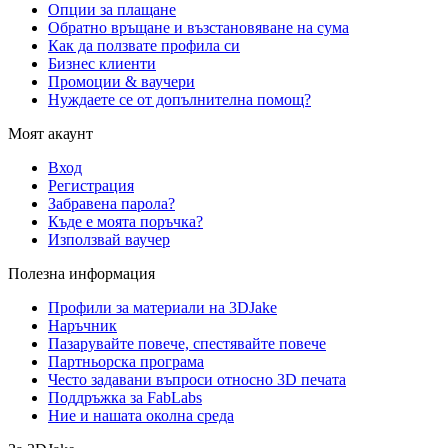
Опции за плащане
Обратно връщане и възстановяване на сума
Как да ползвате профила си
Бизнес клиенти
Промоции & ваучери
Нуждаете се от допълнителна помощ?
Моят акаунт
Вход
Регистрация
Забравена парола?
Къде е моята поръчка?
Използвай ваучер
Полезна информация
Профили за материали на 3DJake
Наръчник
Пазарувайте повече, спестявайте повече
Партньорска програма
Често задавани въпроси относно 3D печата
Поддръжка за FabLabs
Ние и нашата околна среда