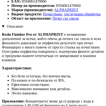
EAN:
8594061470060
Номер на производителя:
8594061470060
Марки (производители):
ALPHAPRINT
Видове продукти:
Почистване
,
последваща обработка
Област на приложение:
Печат със смола
Описание
Resin Finisher Pro от ALPHAPRINT
е незаменимо
допълнение за всеки, който обича да печата със смола и иска
финалното докосване за перфектни резултати при печат.
Финишерът е много повече от просто стъпка на почистване.
Осигурява перфектна повърхност, подчертава фините детайли
и предпазва вашите отпечатъци от замърсяване и външни
влияния.
Характеристики:
Без бели остатъци, без млечна мъгла,
По-нежен и по-безопасен от IPA,
Ефективно почистване,
Максимално внимание към детайла,
Лесно нанасяне.
Приложение:
Концентратът може да се разреди с вода в
съотношение 1:40 (100 ml финишър на 4 литра вода).