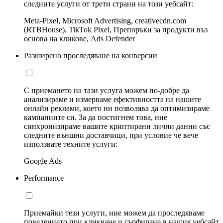
следните услуги от трети страни на този уебсайт:
Meta-Pixel, Microsoft Advertising, creativecdn.com
(RTBHouse), TikTok Pixel, Препоръки за продукти въз
основа на кликове, Ads Defender
Разширено проследяване на конверсии
С приемането на тази услуга можем по-добре да
анализираме и измерваме ефективността на нашите
онлайн реклами, което ни позволява да оптимизираме
кампаниите си. За да постигнем това, ние
синхронизираме вашите криптирани лични данни със
следните външни доставчици, при условие че вече
използвате техните услуги:
Google Ads
Performance
Приемайки тези услуги, ние можем да проследяваме
поведението при кликване и сърфиране в нашия уебсайт