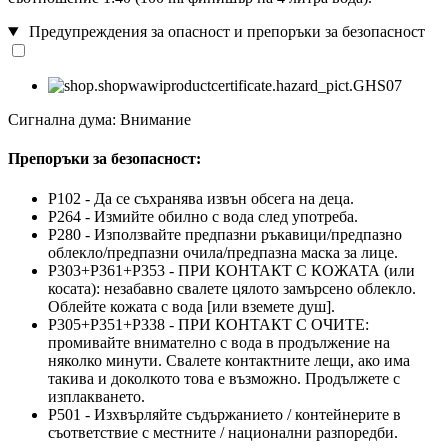
Предупреждения за опасност и препоръки за безопасност
Сигнална дума: Внимание
Препоръки за безопасност:
P102 - Да се съхранява извън обсега на деца.
P264 - Измийте обилно с вода след употреба.
P280 - Използвайте предпазни ръкавици/предпазно
облекло/предпазни очила/предпазна маска за лице.
P303+P361+P353 - ПРИ КОНТАКТ С КОЖАТА (или
косата): незабавно свалете цялото замърсено облекло.
Облейте кожата с вода [или вземете душ].
P305+P351+P338 - ПРИ КОНТАКТ С ОЧИТЕ:
промивайте внимателно с вода в продължение на
няколко минути. Свалете контактните лещи, ако има
такива и доколкото това е възможно. Продължете с
изплакването.
P501 - Изхвърляйте съдържанието / контейнерите в
съответствие с местните / национални разпоредби.