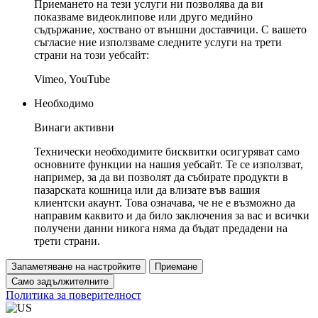
Приемането на тези услуги ни позволява да ви
показваме видеоклипове или друго медийно
съдържание, хоствано от външни доставчици. С вашето
съгласие ние използваме следните услуги на трети
страни на този уебсайт:
Vimeo, YouTube
Необходимо
Винаги активни
Технически необходимите бисквитки осигуряват само
основните функции на нашия уебсайт. Те се използват,
например, за да ви позволят да събирате продукти в
пазарската кошница или да влизате във вашия
клиентски акаунт. Това означава, че не е възможно да
направим каквито и да било заключения за вас и всички
получени данни никога няма да бъдат предадени на
трети страни.
Запаметяване на настройките
Приемане
Само задължителните
Политика за поверителност