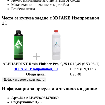
Нежно изплакване за отпечатъци от смола
Максимално внимание към детайла
Без бели петна
Често се купува заедно с 3DJAKE Изопропанол,
1 l
ALPHAPRINT Resin Finisher Pro, 0,25 l
€ 13,49
(€ 53,96 / l)
3DJAKE Изопропанол, 1 l
€ 9,99
(€ 9,99 / l)
Обща цена:
€ 23,48
Добави и двете в кошницата
Информация за продукта и технически данни:
Арт.-№:
ALP-8594061470060
Съдържание:
0,25 l