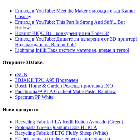
Епизод в YouTube: Meet the Maker с мозъците зад Kamui
Cosplay
Епизод в YouTube: This Part Is Strong And Stiff....But
Hollow!
Новият BIQU B1 - конкуренция на Ender 3?
Епизод в YouTube: Дишате ли изпарения от 3D принтер?
Надграждане на Bambu Lab!
Lightning Infill: Така пестите материал, време и тегло!
Открийте 3DJake:
eSUN
3DJAKE TPU A95 Прозрачен
Bosch Home & Garden Режеща приставка IXO
Panchroma™ PLA Gradient Matte Pastel Rainbow
Spectrum PP White
Нови продукти:
Recycling Fabrik rPLA Refill Rotten Avocado (Green)
Protopasta Green Quantum Dots HTPLA
Recycling Fabrik rPETG Fluffy Sheep (White)
F-Theta леща за инфрачервен и диоден лазер