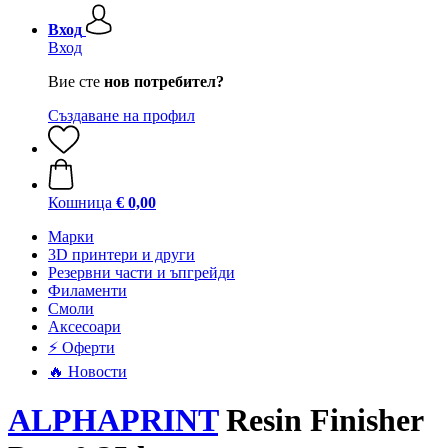
Вход
Вход
Вие сте
нов потребител?
Създаване на профил
Кошница
€ 0,00
Mарки
3D принтери и други
Резервни части и ъпгрейди
Филаменти
Смоли
Аксесоари
⚡ Оферти
🔥 Новости
ALPHAPRINT
Resin Finisher