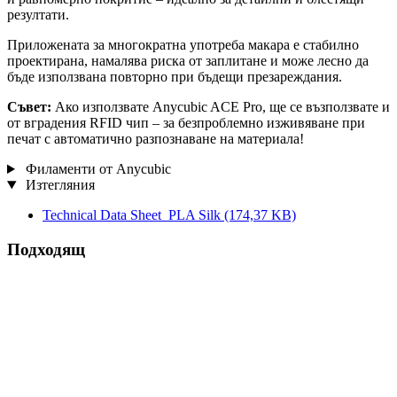
резултати.
Приложената за многократна употреба макара е стабилно
проектирана, намалява риска от заплитане и може лесно да
бъде използвана повторно при бъдещи презареждания.
Съвет:
Ако използвате Anycubic ACE Pro, ще се възползвате и
от вградения RFID чип – за безпроблемно изживяване при
печат с автоматично разпознаване на материала!
Филаменти от Anycubic
Изтегляния
Technical Data Sheet_PLA Silk
(174,37 KB)
Подходящ