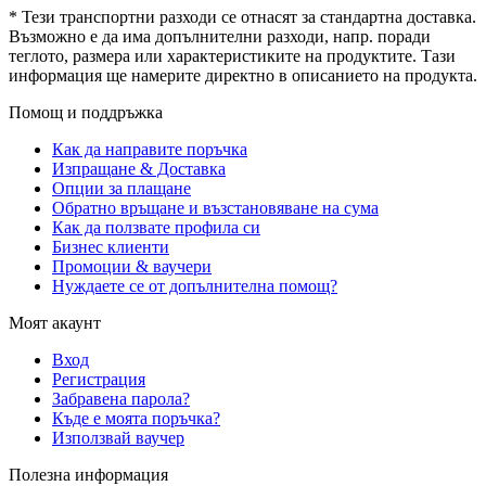
* Тези транспортни разходи се отнасят за стандартна доставка.
Възможно е да има допълнителни разходи, напр. поради
теглото, размера или характеристиките на продуктите. Тази
информация ще намерите директно в описанието на продукта.
Помощ и поддръжка
Как да направите поръчка
Изпращане & Доставка
Опции за плащане
Обратно връщане и възстановяване на сума
Как да ползвате профила си
Бизнес клиенти
Промоции & ваучери
Нуждаете се от допълнителна помощ?
Моят акаунт
Вход
Регистрация
Забравена парола?
Къде е моята поръчка?
Използвай ваучер
Полезна информация