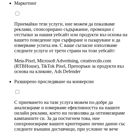
Маркетинг
Приемайки тези услуги, ние можем да показваме
реклами, спонсорирано съдържание, промоции с
отстъпки за нашия уебсайт или продукти въз основа на
вашето поведение при сърфиране и пазаруване и да
измерваме успеха им. С ваше съгласие използваме
следните услуги от трети страни на този уебсайт:
Meta-Pixel, Microsoft Advertising, creativecdn.com
(RTBHouse), TikTok Pixel, Препоръки за продукти въз
основа на кликове, Ads Defender
Разширено проследяване на конверсии
С приемането на тази услуга можем по-добре да
анализираме и измерваме ефективността на нашите
онлайн реклами, което ни позволява да оптимизираме
кампаниите си. За да постигнем това, ние
синхронизираме вашите криптирани лични данни със
следните външни доставчици, при условие че вече