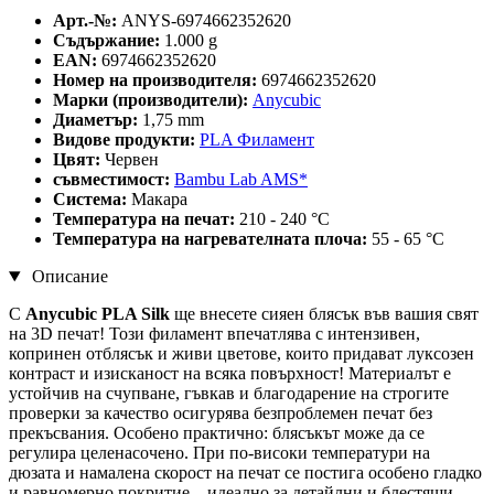
Арт.-№:
ANYS-6974662352620
Съдържание:
1.000 g
EAN:
6974662352620
Номер на производителя:
6974662352620
Марки (производители):
Anycubic
Диаметър:
1,75 mm
Видове продукти:
PLA Филамент
Цвят:
Червен
съвместимост:
Bambu Lab AMS*
Система:
Макара
Температура на печат:
210 - 240 °C
Температура на нагревателната плоча:
55 - 65 °C
Описание
С
Anycubic PLA Silk
ще внесете сияен блясък във вашия свят
на 3D печат! Този филамент впечатлява с интензивен,
копринен отблясък и живи цветове, които придават луксозен
контраст и изисканост на всяка повърхност! Материалът е
устойчив на счупване, гъвкав и благодарение на строгите
проверки за качество осигурява безпроблемен печат без
прекъсвания. Особено практично: блясъкът може да се
регулира целенасочено. При по-високи температури на
дюзата и намалена скорост на печат се постига особено гладко
и равномерно покритие – идеално за детайлни и блестящи