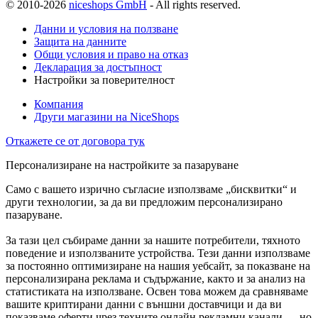
© 2010-2026
niceshops GmbH
- All rights reserved.
Данни и условия на ползване
Защита на данните
Общи условия и право на отказ
Декларация за достъпност
Настройки за поверителност
Компания
Други магазини на NiceShops
Откажете се от договора тук
Персонализиране на настройките за пазаруване
Само с вашето изрично съгласие използваме „бисквитки“ и
други технологии, за да ви предложим персонализирано
пазаруване.
За тази цел събираме данни за нашите потребители, тяхното
поведение и използваните устройства. Тези данни използваме
за постоянно оптимизиране на нашия уебсайт, за показване на
персонализирана реклама и съдържание, както и за анализ на
статистиката на използване. Освен това можем да сравняваме
вашите криптирани данни с външни доставчици и да ви
показваме оферти чрез техните онлайн рекламни канали — но