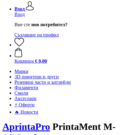
Вход
Вход
Вие сте
нов потребител?
Създаване на профил
Кошница
€ 0,00
Mарки
3D принтери и други
Резервни части и ъпгрейди
Филаменти
Смоли
Аксесоари
⚡ Оферти
🔥 Новости
AprintaPro
PrintaMent M-