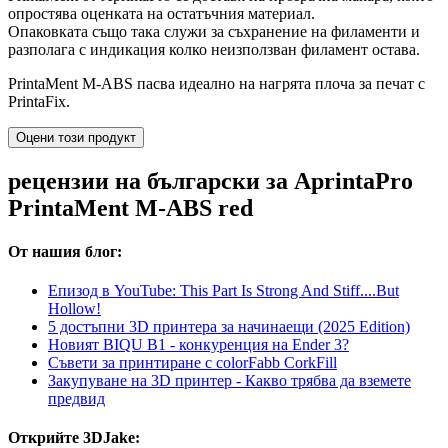
опростява оценката на остатъчния материал.
Опаковката също така служи за съхранение на филаменти и
разполага с индикация колко неизползван филамент остава.
PrintaMent M-ABS пасва идеално на нагрята плоча за печат с
PrintaFix.
Оцени този продукт
рецензии на български за AprintaPro
PrintaMent M-ABS red
От нашия блог:
Епизод в YouTube: This Part Is Strong And Stiff....But
Hollow!
5 достъпни 3D принтера за начинаещи (2025 Edition)
Новият BIQU B1 - конкуренция на Ender 3?
Съвети за принтиране с colorFabb CorkFill
Закупуване на 3D принтер - Какво трябва да вземете
предвид
Открийте 3DJake: