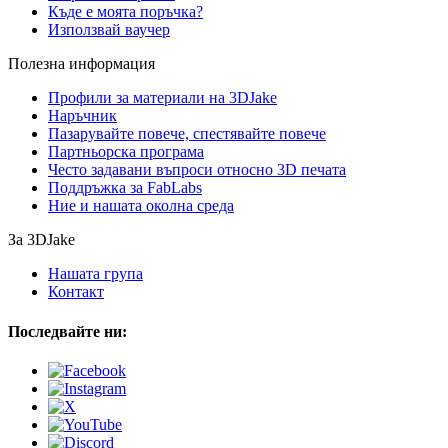
Къде е моята поръчка?
Използвай ваучер
Полезна информация
Профили за материали на 3DJake
Наръчник
Пазарувайте повече, спестявайте повече
Партньорска програма
Често задавани въпроси относно 3D печата
Поддръжка за FabLabs
Ние и нашата околна среда
За 3DJake
Нашата група
Контакт
Последвайте ни: