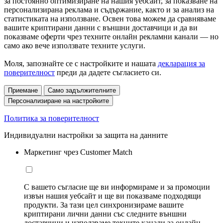
за постоянно оптимизиране на нашия уебсайт, за показване на
персонализирана реклама и съдържание, както и за анализ на
статистиката на използване. Освен това можем да сравняваме
вашите криптирани данни с външни доставчици и да ви
показваме оферти чрез техните онлайн рекламни канали — но
само ако вече използвате техните услуги.
Моля, запознайте се с настройките и нашата
декларация за
поверителност
преди да дадете съгласието си.
Приемане
Само задължителните
Персонализиране на настройките
Политика за поверителност
Индивидуални настройки за защита на данните
Маркетинг чрез Customer Match
С вашето съгласие ще ви информираме и за промоции
извън нашия уебсайт и ще ви показваме подходящи
продукти. За тази цел синхронизираме вашите
криптирани лични данни със следните външни
доставчици и използваме техните канали за онлайн