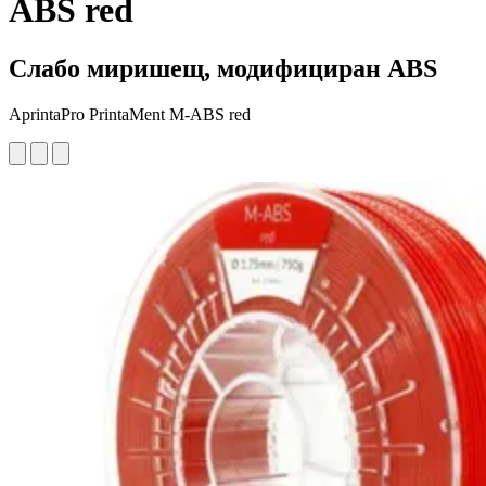
ABS red
Слабо миришещ, модифициран ABS
AprintaPro PrintaMent M-ABS red