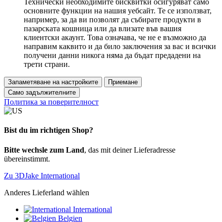
Технически необходимите бисквитки осигуряват само
основните функции на нашия уебсайт. Те се използват,
например, за да ви позволят да събирате продукти в
пазарската кошница или да влизате във вашия
клиентски акаунт. Това означава, че не е възможно да
направим каквито и да било заключения за вас и всички
получени данни никога няма да бъдат предадени на
трети страни.
Запаметяване на настройките
Приемане
Само задължителните
Политика за поверителност
Bist du im richtigen Shop?
Bitte wechsle zum Land
, das mit deiner Lieferadresse
übereinstimmt.
Zu 3DJake International
Anderes Lieferland wählen
International
Belgien