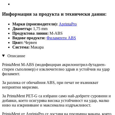
Информация за продукта и технически данни:
Марки (производители):
AprintaPro
Диаметър:
1,75 mm
Продуктова линия:
M-ABS
Видове продукти:
Филаменти ABS
Цвят:
Червен
Система:
Макара
Описание
PrintaMent M-ABS (модифициран акрилонитрил-бутадиен-
стирен съполимер) е изключително здрав и устойчив на удар
филамент.
За разлика от обичайния ABS, при печат не възникват
неприятни миризми.
За PrintaMent PET-G са избрани само най-добрите суровини и
добавки, което осигурява висока устойчивост на удар, малко
ниво на изкривяване и максимална издръжливост.
PrintaMent от AprintaPro се доставя на прозрачна макара, която