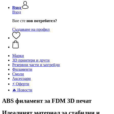
Вход
Вход
Вие сте
нов потребител?
Създаване на профил
Mарки
3D принтери и други
Резервни части и ъпгрейди
Филаменти
Смоли
Аксесоари
⚡ Оферти
🔥 Новости
ABS филамент за FDM 3D печат
Идеалният материал за стабилни и