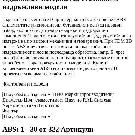
издръжливи модели
Търсите филамент за 3D принтер, който може повече? ABS
филаментите (акрилонитрил бутадиен стирен) са първият
избор, ако искате да печатате здрави и издръжливи
компоненти! Пластмасата е топлоустойчива, удароустойчива и
издържа на по-високи механични натоварвания. При FDM 3D
печат, ABS впечатлява със своята висока стабилност,
издръжливост и лесна последваща обработка, напр. Б. чрез
шлайфане, боядисване или популярното заглаждане с ацетон
за особено гладка повърхност на моделите. Купете
висококачествена ABS сега и създайте дълготрайни 3D
проекти с максимална стабилност!
Филтрирай и подреди
Цена
Марки (производители)
Диаметър
Цвят
съвместимост
Цвят по RAL
Система
Характеристика
Нето тегло
Филтър
ABS: 1 - 30 от 322 Артикули