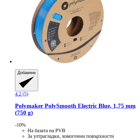
Добавяне
4.2 (5)
Polymaker
PolySmooth Electric Blue, 1,75 mm
(750 g)
-10%
На базата на PVB
За ултрагладки, хомогенни повърхности