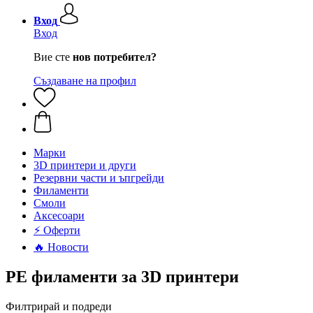
Вход
Вход
Вие сте
нов потребител?
Създаване на профил
Mарки
3D принтери и други
Резервни части и ъпгрейди
Филаменти
Смоли
Аксесоари
⚡ Оферти
🔥 Новости
PE филаменти за 3D принтери
Филтрирай и подреди