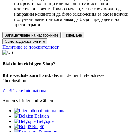
пазарската кошница или да влизате във вашия
клиентски акаунт. Това означава, че не е възможно да
направим каквито и да било заключения за вас и всички
получени данни никога няма да бъдат предадени на
трети страни.
Запаметяване на настройките
Приемане
Само задължителните
Политика за поверителност
Bist du im richtigen Shop?
Bitte wechsle zum Land
, das mit deiner Lieferadresse
übereinstimmt.
Zu 3DJake International
Anderes Lieferland wählen
International
Belgien
Belgique
België
България