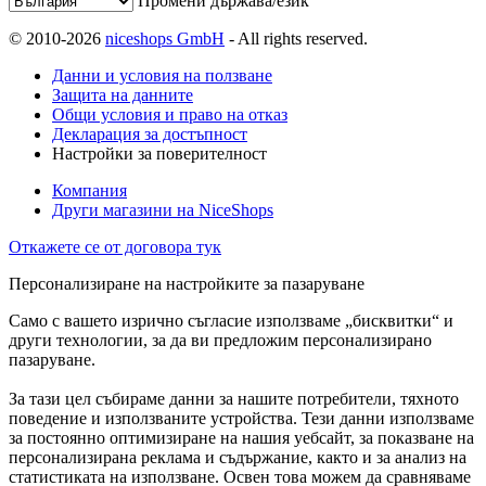
Промени държава/език
© 2010-2026
niceshops GmbH
- All rights reserved.
Данни и условия на ползване
Защита на данните
Общи условия и право на отказ
Декларация за достъпност
Настройки за поверителност
Компания
Други магазини на NiceShops
Откажете се от договора тук
Персонализиране на настройките за пазаруване
Само с вашето изрично съгласие използваме „бисквитки“ и
други технологии, за да ви предложим персонализирано
пазаруване.
За тази цел събираме данни за нашите потребители, тяхното
поведение и използваните устройства. Тези данни използваме
за постоянно оптимизиране на нашия уебсайт, за показване на
персонализирана реклама и съдържание, както и за анализ на
статистиката на използване. Освен това можем да сравняваме