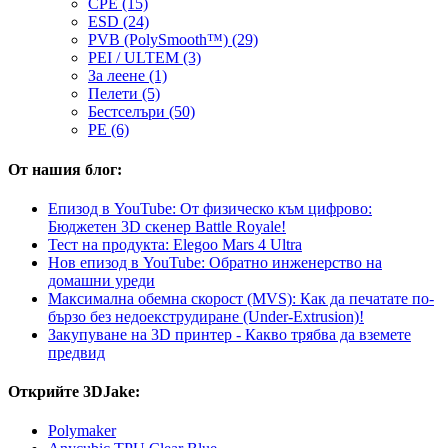
CPE (15)
ESD (24)
PVB (PolySmooth™) (29)
PEI / ULTEM (3)
За леене (1)
Пелети (5)
Бестселъри (50)
PE (6)
От нашия блог:
Епизод в YouTube: От физическо към цифрово:
Бюджетен 3D скенер Battle Royale!
Тест на продукта: Elegoo Mars 4 Ultra
Нов епизод в YouTube: Обратно инженерство на
домашни уреди
Максимална обемна скорост (MVS): Как да печатате по-
бързо без недоекструдиране (Under-Extrusion)!
Закупуване на 3D принтер - Какво трябва да вземете
предвид
Открийте 3DJake:
Polymaker