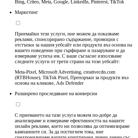
Bing, Criteo, Meta, Google, LinkedIn, Pinterest, TikTok
Маркетинг
Приемайки тези услуги, ние можем да показваме
реклами, спонсорирано съдържание, промоции с
отстъпки за нашия уебсайт или продукти въз основа на
вашето поведение при сърфиране и пазаруване и да
измерваме успеха им. С ваше съгласие използваме
следните услуги от трети страни на този уебсайт:
Meta-Pixel, Microsoft Advertising, creativecdn.com
(RTBHouse), TikTok Pixel, Препоръки за продукти въз
основа на кликове, Ads Defender
Разширено проследяване на конверсии
С приемането на тази услуга можем по-добре да
анализираме и измерваме ефективността на нашите
онлайн реклами, което ни позволява да оптимизираме
кампаниите си. За да постигнем това, ние
синхронизираме вашите криптирани лични данни със