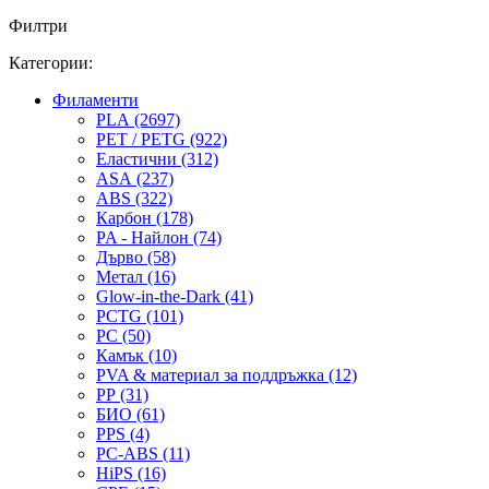
Филтри
Категории:
Филаменти
PLA (2697)
PET / PETG (922)
Еластични (312)
ASA (237)
ABS (322)
Карбон (178)
PA - Найлон (74)
Дърво (58)
Метал (16)
Glow-in-the-Dark (41)
PCTG (101)
PC (50)
Камък (10)
PVA & материал за поддръжка (12)
PP (31)
БИО (61)
PPS (4)
PC-ABS (11)
HiPS (16)