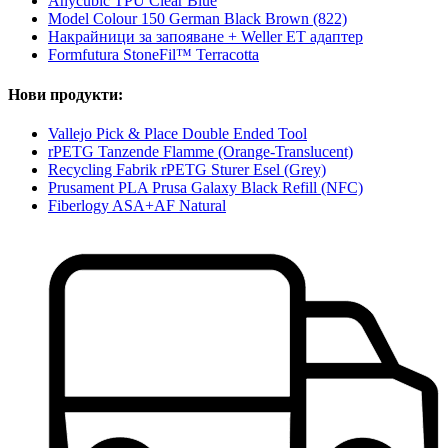
Anycubic TPU Clear Blue
Model Colour 150 German Black Brown (822)
Накрайници за запояване + Weller ET адаптер
Formfutura StoneFil™ Terracotta
Нови продукти:
Vallejo Pick & Place Double Ended Tool
rPETG Tanzende Flamme (Orange-Translucent)
Recycling Fabrik rPETG Sturer Esel (Grey)
Prusament PLA Prusa Galaxy Black Refill (NFC)
Fiberlogy ASA+AF Natural