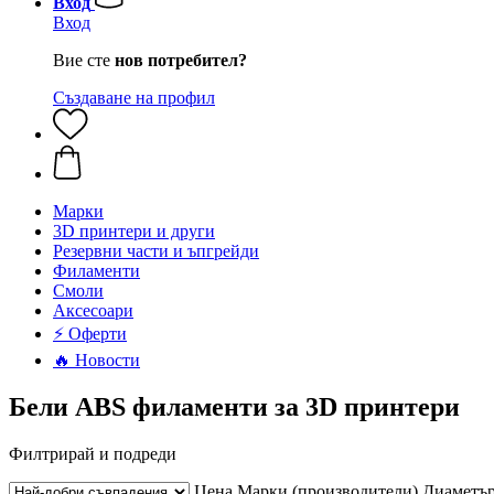
Вход
Вход
Вие сте
нов потребител?
Създаване на профил
Mарки
3D принтери и други
Резервни части и ъпгрейди
Филаменти
Смоли
Аксесоари
⚡ Оферти
🔥 Новости
Бели ABS филаменти за 3D принтери
Филтрирай и подреди
Цена
Марки (производители)
Диаметъ