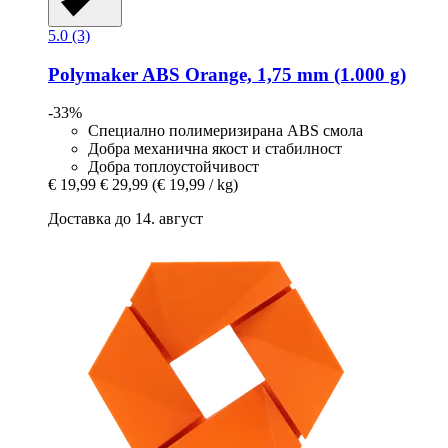
5.0 (3)
Polymaker
ABS Orange, 1,75 mm (1.000 g)
-33%
Специално полимеризирана ABS смола
Добра механична якост и стабилност
Добра топлоустойчивост
€ 19,99
€ 29,99
(€ 19,99 / kg)
Доставка до 14. август