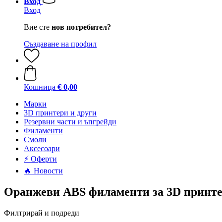
Вход
Вход
Вие сте
нов потребител?
Създаване на профил
Кошница
€ 0,00
Mарки
3D принтери и други
Резервни части и ъпгрейди
Филаменти
Смоли
Аксесоари
⚡ Оферти
🔥 Новости
Оранжеви ABS филаменти за 3D принт
Филтрирай и подреди