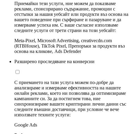
Приемайки тези услуги, ние можем да показваме
реклами, спонсорирано съдържание, промоции с
отстъпки за нашия уебсайт или продукти въз основа на
вашето поведение при сърфиране и пазаруване и да
измерваме успеха им. С ваше съгласие използваме
следните услуги от трети страни на този уебсайт:
Meta-Pixel, Microsoft Advertising, creativecdn.com
(RTBHouse), TikTok Pixel, Препоръки за продукти въз
основа на кликове, Ads Defender
Разширено проследяване на конверсии
С приемането на тази услуга можем по-добре да
анализираме и измерваме ефективността на нашите
онлайн реклами, което ни позволява да оптимизираме
кампаниите си. За да постигнем това, ние
синхронизираме вашите криптирани лични данни със
следните външни доставчици, при условие че вече
използвате техните услуги:
Google Ads