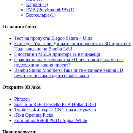
Карбон (1)
PVB (PolySmooth™) (1)
Бестселъри (1)
От нашия блог:
Тест на продукта: Elegoo Saturn 4 Ultra
Епизод в YouTube: Дишате ли изпарения от 3D принтер?
Надграждане на Bambu Lab!
5 достъпни MSLA принтера за начинаещи
Сравнение на материали за 3D печат: кой филамент е
подходящ за вашия проект?
Bambu Studio Modifiers: Така оптимизирате вашия 3D
печат точно там, където е най-важно
Открийте 3DJake:
Phrozen
Spectrum ReFill Pastello PLA Holland Red
Twotrees Филтър за CNC прахосмукачка
iFixit Opening Picks
Formfutura ReFill PETG Signal White
Нови продукти: