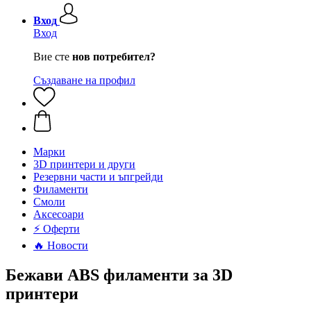
Вход
Вход
Вие сте
нов потребител?
Създаване на профил
Mарки
3D принтери и други
Резервни части и ъпгрейди
Филаменти
Смоли
Аксесоари
⚡ Оферти
🔥 Новости
Бежави ABS филаменти за 3D
принтери