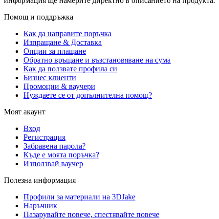
информация ще намерите директно в описанието на продукта.
Помощ и поддръжка
Как да направите поръчка
Изпращане & Доставка
Опции за плащане
Обратно връщане и възстановяване на сума
Как да ползвате профила си
Бизнес клиенти
Промоции & ваучери
Нуждаете се от допълнителна помощ?
Моят акаунт
Вход
Регистрация
Забравена парола?
Къде е моята поръчка?
Използвай ваучер
Полезна информация
Профили за материали на 3DJake
Наръчник
Пазарувайте повече, спестявайте повече