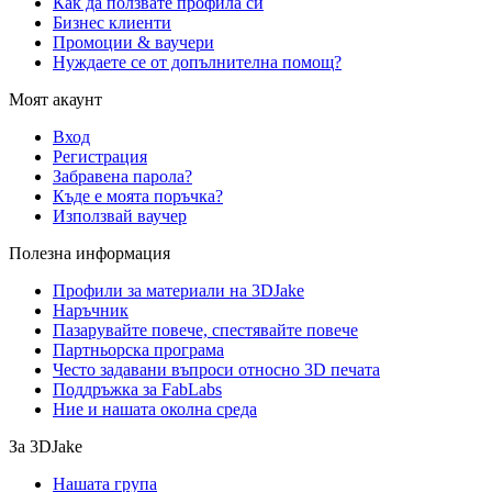
Как да ползвате профила си
Бизнес клиенти
Промоции & ваучери
Нуждаете се от допълнителна помощ?
Моят акаунт
Вход
Регистрация
Забравена парола?
Къде е моята поръчка?
Използвай ваучер
Полезна информация
Профили за материали на 3DJake
Наръчник
Пазарувайте повече, спестявайте повече
Партньорска програма
Често задавани въпроси относно 3D печата
Поддръжка за FabLabs
Ние и нашата околна среда
За 3DJake
Нашата група