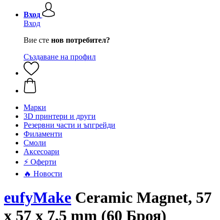
Вход
Вход
Вие сте
нов потребител?
Създаване на профил
Mарки
3D принтери и други
Резервни части и ъпгрейди
Филаменти
Смоли
Аксесоари
⚡ Оферти
🔥 Новости
eufyMake
Ceramic Magnet, 57
x 57 x 7,5 mm (60 Броя)