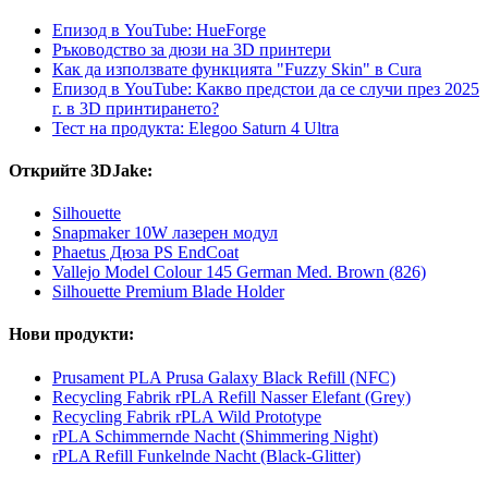
Епизод в YouTube: HueForge
Ръководство за дюзи на 3D принтери
Как да използвате функцията "Fuzzy Skin" в Cura
Епизод в YouTube: Какво предстои да се случи през 2025
г. в 3D принтирането?
Тест на продукта: Elegoo Saturn 4 Ultra
Открийте 3DJake:
Silhouette
Snapmaker 10W лазерен модул
Phaetus Дюза PS EndCoat
Vallejo Model Colour 145 German Med. Brown (826)
Silhouette Premium Blade Holder
Нови продукти:
Prusament PLA Prusa Galaxy Black Refill (NFC)
Recycling Fabrik rPLA Refill Nasser Elefant (Grey)
Recycling Fabrik rPLA Wild Prototype
rPLA Schimmernde Nacht (Shimmering Night)
rPLA Refill Funkelnde Nacht (Black-Glitter)