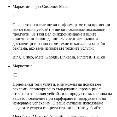
Маркетинг чрез Customer Match
С вашето съгласие ще ви информираме и за промоции
извън нашия уебсайт и ще ви показваме подходящи
продукти. За тази цел синхронизираме вашите
криптирани лични данни със следните външни
доставчици и използваме техните канали за онлайн
реклама, ако вече използвате техните услуги:
Bing, Criteo, Meta, Google, LinkedIn, Pinterest, TikTok
Маркетинг
Приемайки тези услуги, ние можем да показваме
реклами, спонсорирано съдържание, промоции с
отстъпки за нашия уебсайт или продукти въз основа на
вашето поведение при сърфиране и пазаруване и да
измерваме успеха им. С ваше съгласие използваме
следните услуги от трети страни на този уебсайт:
Meta-Pixel, Microsoft Advertising, creativecdn.com