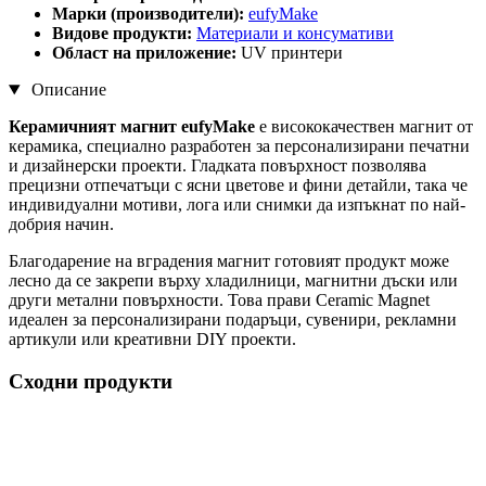
Марки (производители):
eufyMake
Видове продукти:
Материали и консумативи
Област на приложение:
UV принтери
Описание
Керамичният магнит eufyMake
е висококачествен магнит от
керамика, специално разработен за персонализирани печатни
и дизайнерски проекти. Гладката повърхност позволява
прецизни отпечатъци с ясни цветове и фини детайли, така че
индивидуални мотиви, лога или снимки да изпъкнат по най-
добрия начин.
Благодарение на вградения магнит готовият продукт може
лесно да се закрепи върху хладилници, магнитни дъски или
други метални повърхности. Това прави Ceramic Magnet
идеален за персонализирани подаръци, сувенири, рекламни
артикули или креативни DIY проекти.
Сходни продукти