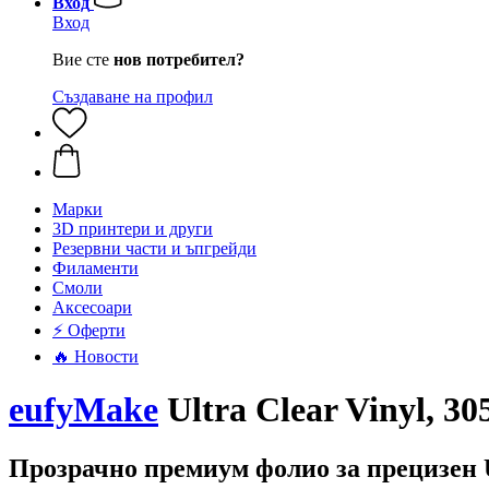
Вход
Вход
Вие сте
нов потребител?
Създаване на профил
Mарки
3D принтери и други
Резервни части и ъпгрейди
Филаменти
Смоли
Аксесоари
⚡ Оферти
🔥 Новости
eufyMake
Ultra Clear Vinyl, 3
Прозрачно премиум фолио за прецизен 