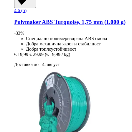
4.6 (5)
Polymaker
ABS Turquoise, 1,75 mm (1.000 g)
-33%
Специално полимеризирана ABS смола
Добра механична якост и стабилност
Добра топлоустойчивост
€ 19,99
€ 29,99
(€ 19,99 / kg)
Доставка до 14. август