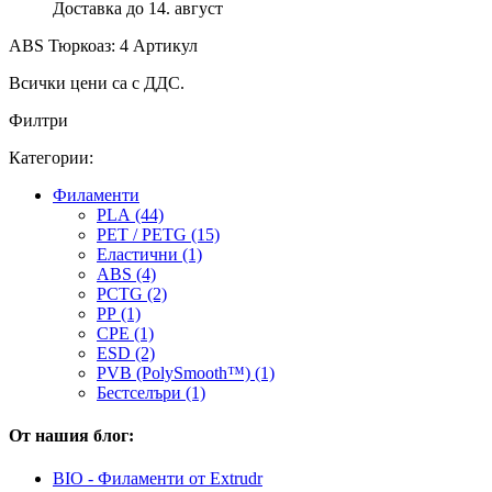
Доставка до 14. август
ABS Тюркоаз: 4 Артикул
Всички цени са с ДДС.
Филтри
Категории:
Филаменти
PLA (44)
PET / PETG (15)
Еластични (1)
ABS (4)
PCTG (2)
PP (1)
CPE (1)
ESD (2)
PVB (PolySmooth™) (1)
Бестселъри (1)
От нашия блог:
BIO - Филаменти от Extrudr