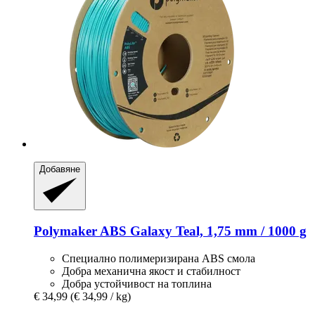
Добавяне
Polymaker
ABS Galaxy Teal, 1,75 mm / 1000 g
Специално полимеризирана ABS смола
Добра механична якост и стабилност
Добра устойчивост на топлина
€ 34,99
(€ 34,99 / kg)