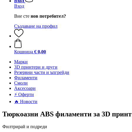
Вход
Вход
Вие сте
нов потребител?
Създаване на профил
Кошница
€ 0,00
Mарки
3D принтери и други
Резервни части и ъпгрейди
Филаменти
Смоли
Аксесоари
⚡ Оферти
🔥 Новости
Тюркоазни ABS филаменти за 3D принт
Филтрирай и подреди