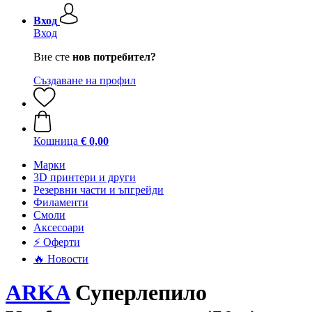
Вход
Вход
Вие сте
нов потребител?
Създаване на профил
Кошница
€ 0,00
Mарки
3D принтери и други
Резервни части и ъпгрейди
Филаменти
Смоли
Аксесоари
⚡ Оферти
🔥 Новости
ARKA
Суперлепило