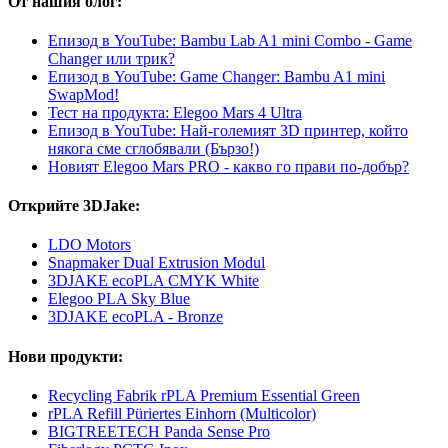
От нашия блог:
Епизод в YouTube: Bambu Lab A1 mini Combo - Game
Changer или трик?
Епизод в YouTube: Game Changer: Bambu A1 mini
SwapMod!
Тест на продукта: Elegoo Mars 4 Ultra
Епизод в YouTube: Най-големият 3D принтер, който
някога сме сглобявали (Бързо!)
Новият Elegoo Mars PRO - какво го прави по-добър?
Открийте 3DJake:
LDO Motors
Snapmaker Dual Extrusion Modul
3DJAKE ecoPLA CMYK White
Elegoo PLA Sky Blue
3DJAKE ecoPLA - Bronze
Нови продукти:
Recycling Fabrik rPLA Premium Essential Green
rPLA Refill Püriertes Einhorn (Multicolor)
BIGTREETECH Panda Sense Pro