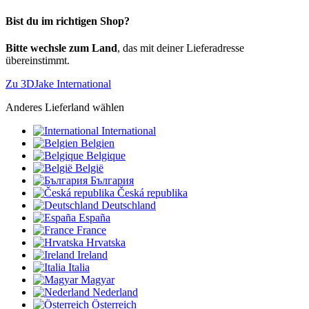
Bist du im richtigen Shop?
Bitte wechsle zum Land
, das mit deiner Lieferadresse
übereinstimmt.
Zu 3DJake International
Anderes Lieferland wählen
International
Belgien
Belgique
België
България
Česká republika
Deutschland
España
France
Hrvatska
Ireland
Italia
Magyar
Nederland
Österreich