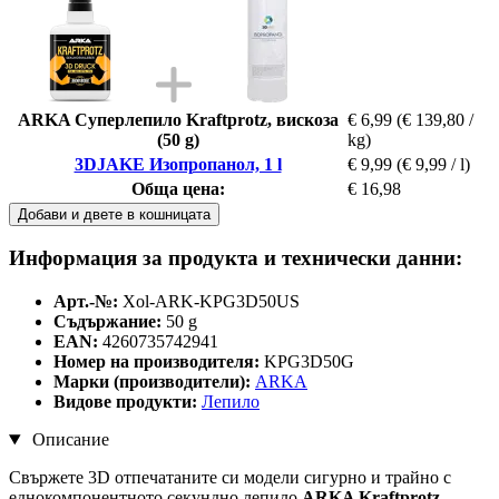
ARKA Суперлепило Kraftprotz, вискоза
€ 6,99
(€ 139,80 /
(50 g)
kg)
3DJAKE Изопропанол, 1 l
€ 9,99
(€ 9,99 / l)
Обща цена:
€ 16,98
Добави и двете в кошницата
Информация за продукта и технически данни:
Арт.-№:
Xol-ARK-KPG3D50US
Съдържание:
50 g
EAN:
4260735742941
Номер на производителя:
KPG3D50G
Марки (производители):
ARKA
Видове продукти:
Лепило
Описание
Свържете 3D отпечатаните си модели сигурно и трайно с
еднокомпонентното секундно лепило
ARKA Kraftprotz
.