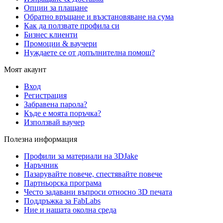
Опции за плащане
Обратно връщане и възстановяване на сума
Как да ползвате профила си
Бизнес клиенти
Промоции & ваучери
Нуждаете се от допълнителна помощ?
Моят акаунт
Вход
Регистрация
Забравена парола?
Къде е моята поръчка?
Използвай ваучер
Полезна информация
Профили за материали на 3DJake
Наръчник
Пазарувайте повече, спестявайте повече
Партньорска програма
Често задавани въпроси относно 3D печата
Поддръжка за FabLabs
Ние и нашата околна среда