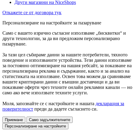
Други магазини на NiceShops
Откажете се от договора тук
Персонализиране на настройките за пазаруване
Само с вашето изрично съгласие използваме „бисквитки“ и
други технологии, за да ви предложим персонализирано
пазаруване.
За тази цел събираме данни за нашите потребители, тяхното
поведение и използваните устройства. Тези данни използваме
за постоянно оптимизиране на нашия уебсайт, за показване на
персонализирана реклама и съдържание, както и за анализ на
статистиката на използване. Освен това можем да сравняваме
вашите криптирани данни с външни доставчици и да ви
показваме оферти чрез техните онлайн рекламни канали — но
само ако вече използвате техните услуги.
Моля, запознайте се с настройките и нашата
декларация за
поверителност
преди да дадете съгласието си.
Приемане
Само задължителните
Персонализиране на настройките