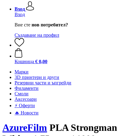
Вход
Вход
Вие сте
нов потребител?
Създаване на профил
Кошница
€ 0,00
Mарки
3D принтери и други
Резервни части и ъпгрейди
Филаменти
Смоли
Аксесоари
⚡ Оферти
🔥 Новости
AzureFilm
PLA Strongman