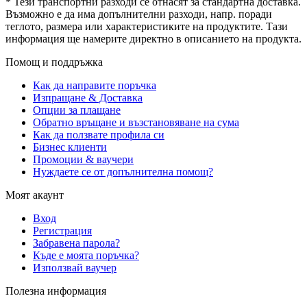
* Тези транспортни разходи се отнасят за стандартна доставка.
Възможно е да има допълнителни разходи, напр. поради
теглото, размера или характеристиките на продуктите. Тази
информация ще намерите директно в описанието на продукта.
Помощ и поддръжка
Как да направите поръчка
Изпращане & Доставка
Опции за плащане
Обратно връщане и възстановяване на сума
Как да ползвате профила си
Бизнес клиенти
Промоции & ваучери
Нуждаете се от допълнителна помощ?
Моят акаунт
Вход
Регистрация
Забравена парола?
Къде е моята поръчка?
Използвай ваучер
Полезна информация