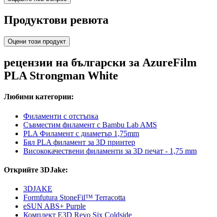
Продуктови ревюта
Оцени този продукт
рецензии на български за AzureFilm
PLA Strongman White
Любими категории:
Филаменти с отстъпка
Съвместим филамент с Bambu Lab AMS
PLA Филамент с диаметър 1,75mm
Бял PLA филамент за 3D принтер
Висококачествени филаменти за 3D печат - 1,75 mm
Открийте 3DJake:
3DJAKE
Formfutura StoneFil™ Terracotta
eSUN ABS+ Purple
Комплект E3D Revo Six Coldside