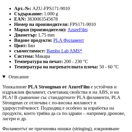
Арт.-№:
AZU-FPS171-9010
Съдържание:
1.000 g
EAN:
3830063545678
Номер на производителя:
FPS171-9010
Марки (производители):
AzureFilm
Диаметър:
1,75 mm
Видове продукти:
PLA Филамент
Цвят:
Бял
съвместимост:
Bambu Lab AMS*
Система:
Макара
Температура на печат:
200 - 230 °C
Температура на нагревателната плоча:
50 - 60 °C
Описание
Уникалният
PLA Strongman от AzureFilm
е устойчив и
издръжлив филамент, съчетаващ свойства и на ABS, и на
PLA! В сравнение със стандартните PLA филаменти, PLA
Strongman се отличава с по-висока жилавост и
удароустойчивост. Подходящ е особено за изработка на
продукти, които трябва да са по-здрави – например дронове,
лагери и др.
Филаментът не причинява нишки (stringing), изкривяване