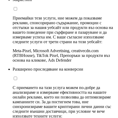
Приемайки тези услуги, ние можем да показваме
реклами, спонсорирано съдържание, промоции с
отстъпки за нашия уебсайт или продукти въз основа на
вашето поведение при сърфиране и пазаруване и да
измерваме успеха им. С ваше съгласие използваме
следните услуги от трети страни на този уебсайт:
Meta-Pixel, Microsoft Advertising, creativecdn.com
(RTBHouse), TikTok Pixel, Препоръки за продукти въз
основа на кликове, Ads Defender
Разширено проследяване на конверсии
С приемането на тази услуга можем по-добре да
анализираме и измерваме ефективността на нашите
онлайн реклами, което ни позволява да оптимизираме
кампаниите си. За да постигнем това, ние
синхронизираме вашите криптирани лични данни със
следните външни доставчици, при условие че вече
използвате техните услуги: