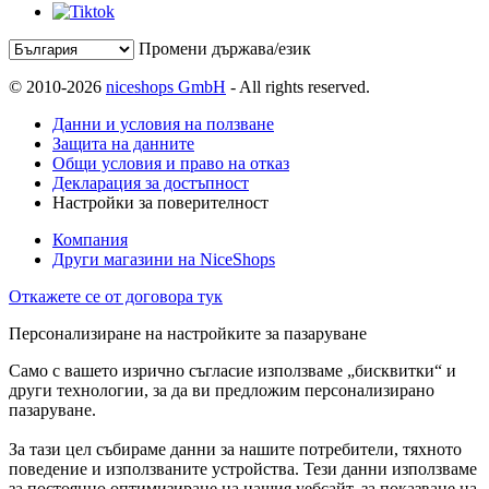
Промени държава/език
© 2010-2026
niceshops GmbH
- All rights reserved.
Данни и условия на ползване
Защита на данните
Общи условия и право на отказ
Декларация за достъпност
Настройки за поверителност
Компания
Други магазини на NiceShops
Откажете се от договора тук
Персонализиране на настройките за пазаруване
Само с вашето изрично съгласие използваме „бисквитки“ и
други технологии, за да ви предложим персонализирано
пазаруване.
За тази цел събираме данни за нашите потребители, тяхното
поведение и използваните устройства. Тези данни използваме
за постоянно оптимизиране на нашия уебсайт, за показване на