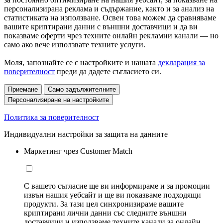
персонализирана реклама и съдържание, както и за анализ на
статистиката на използване. Освен това можем да сравняваме
вашите криптирани данни с външни доставчици и да ви
показваме оферти чрез техните онлайн рекламни канали — но
само ако вече използвате техните услуги.
Моля, запознайте се с настройките и нашата
декларация за
поверителност
преди да дадете съгласието си.
Приемане
Само задължителните
Персонализиране на настройките
Политика за поверителност
Индивидуални настройки за защита на данните
Маркетинг чрез Customer Match
С вашето съгласие ще ви информираме и за промоции
извън нашия уебсайт и ще ви показваме подходящи
продукти. За тази цел синхронизираме вашите
криптирани лични данни със следните външни
доставчици и използваме техните канали за онлайн