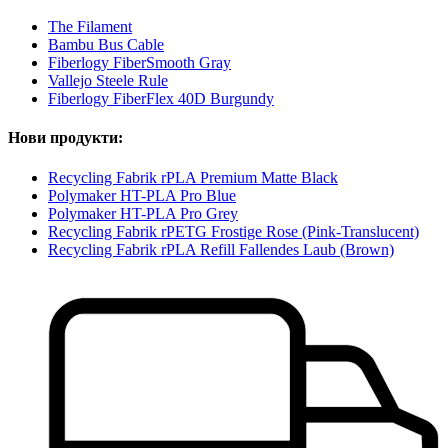
The Filament
Bambu Bus Cable
Fiberlogy FiberSmooth Gray
Vallejo Steele Rule
Fiberlogy FiberFlex 40D Burgundy
Нови продукти:
Recycling Fabrik rPLA Premium Matte Black
Polymaker HT-PLA Pro Blue
Polymaker HT-PLA Pro Grey
Recycling Fabrik rPETG Frostige Rose (Pink-Translucent)
Recycling Fabrik rPLA Refill Fallendes Laub (Brown)