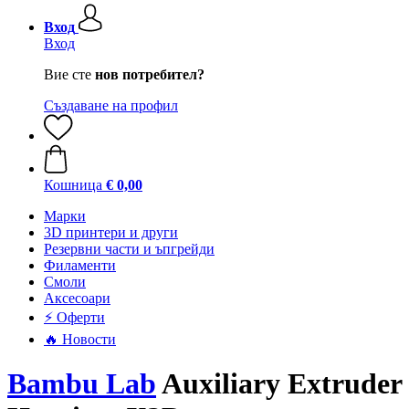
Вход
Вход
Вие сте
нов потребител?
Създаване на профил
Кошница
€ 0,00
Mарки
3D принтери и други
Резервни части и ъпгрейди
Филаменти
Смоли
Аксесоари
⚡ Оферти
🔥 Новости
Bambu Lab
Auxiliary Extruder