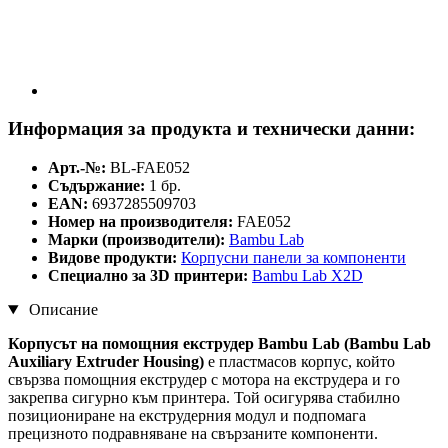
Информация за продукта и технически данни:
Арт.-№:
BL-FAE052
Съдържание:
1 бр.
EAN:
6937285509703
Номер на производителя:
FAE052
Марки (производители):
Bambu Lab
Видове продукти:
Корпусни панели за компоненти
Специално за 3D принтери:
Bambu Lab X2D
Описание
Корпусът на помощния екструдер Bambu Lab (Bambu Lab
Auxiliary Extruder Housing)
е пластмасов корпус, който
свързва помощния екструдер с мотора на екструдера и го
закрепва сигурно към принтера. Той осигурява стабилно
позициониране на екструдерния модул и подпомага
прецизното подравняване на свързаните компоненти.