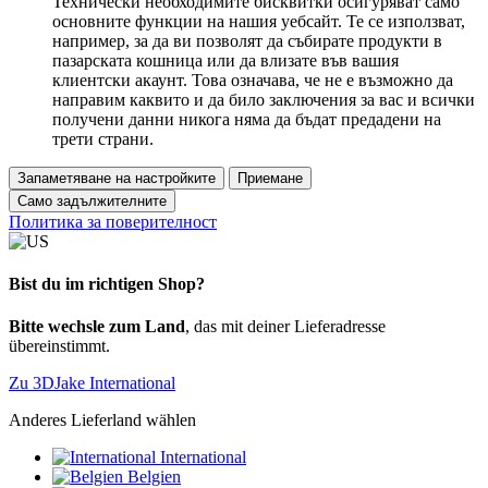
Технически необходимите бисквитки осигуряват само
основните функции на нашия уебсайт. Те се използват,
например, за да ви позволят да събирате продукти в
пазарската кошница или да влизате във вашия
клиентски акаунт. Това означава, че не е възможно да
направим каквито и да било заключения за вас и всички
получени данни никога няма да бъдат предадени на
трети страни.
Запаметяване на настройките
Приемане
Само задължителните
Политика за поверителност
Bist du im richtigen Shop?
Bitte wechsle zum Land
, das mit deiner Lieferadresse
übereinstimmt.
Zu 3DJake International
Anderes Lieferland wählen
International
Belgien