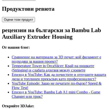
Продуктови ревюта
Оцени този продукт
рецензии на български за Bambu Lab
Auxiliary Extruder Housing
От нашия блог:
Сравнение на материали за 3D печат: кой филамент е
подходящ за вашия проект?
Temperature Tower in OrcaSlicer: Край на нишките
(Stringing) и слабата адхезия между слоевете
Епизод в YouTube: Как да почистите и отпушите вашата
дюза и топлинен прекъсвач като професионалист?
YouTube Episode: Защо не печатате по-бързо? Speed &
Flow Test!
Епизод в YouTube: Bambu Lab A1 mini Combo - Game
Changer или трик?
Открийте 3DJake: