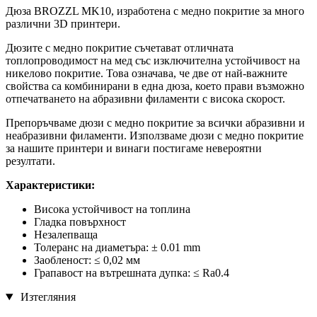
Дюза BROZZL MK10, изработена с медно покритие за много
различни 3D принтери.
Дюзите с медно покритие съчетават отличната
топлопроводимост на мед със изключителна устойчивост на
никелово покритие. Това означава, че две от най-важните
свойства са комбинирани в една дюза, което прави възможно
отпечатването на абразивни филаменти с висока скорост.
Препоръчваме дюзи с медно покритие за всички абразивни и
неабразивни филаменти. Използваме дюзи с медно покритие
за нашите принтери и винаги постигаме невероятни
резултати.
Характеристики:
Висока устойчивост на топлина
Гладка повърхност
Незалепваща
Толеранс на диаметъра: ± 0.01 mm
Заобленост: ≤ 0,02 мм
Грапавост на вътрешната дупка: ≤ Ra0.4
Изтегляния