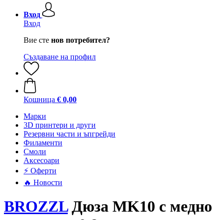
Вход
Вход
Вие сте
нов потребител?
Създаване на профил
Кошница
€ 0,00
Mарки
3D принтери и други
Резервни части и ъпгрейди
Филаменти
Смоли
Аксесоари
⚡ Оферти
🔥 Новости
BROZZL
Дюза MK10 с медно