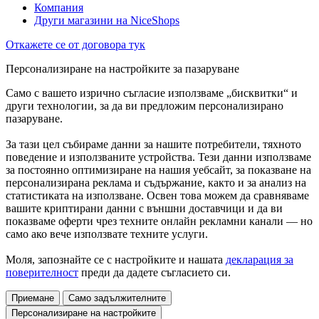
Компания
Други магазини на NiceShops
Откажете се от договора тук
Персонализиране на настройките за пазаруване
Само с вашето изрично съгласие използваме „бисквитки“ и
други технологии, за да ви предложим персонализирано
пазаруване.
За тази цел събираме данни за нашите потребители, тяхното
поведение и използваните устройства. Тези данни използваме
за постоянно оптимизиране на нашия уебсайт, за показване на
персонализирана реклама и съдържание, както и за анализ на
статистиката на използване. Освен това можем да сравняваме
вашите криптирани данни с външни доставчици и да ви
показваме оферти чрез техните онлайн рекламни канали — но
само ако вече използвате техните услуги.
Моля, запознайте се с настройките и нашата
декларация за
поверителност
преди да дадете съгласието си.
Приемане
Само задължителните
Персонализиране на настройките