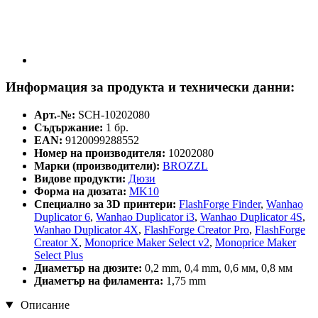
Информация за продукта и технически данни:
Арт.-№:
SCH-10202080
Съдържание:
1 бр.
EAN:
9120099288552
Номер на производителя:
10202080
Марки (производители):
BROZZL
Видове продукти:
Дюзи
Форма на дюзата:
MK10
Специално за 3D принтери:
FlashForge Finder
,
Wanhao
Duplicator 6
,
Wanhao Duplicator i3
,
Wanhao Duplicator 4S
,
Wanhao Duplicator 4X
,
FlashForge Creator Pro
,
FlashForge
Creator X
,
Monoprice Maker Select v2
,
Monoprice Maker
Select Plus
Диаметър на дюзите:
0,2 mm, 0,4 mm, 0,6 мм, 0,8 мм
Диаметър на филамента:
1,75 mm
Описание