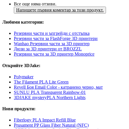
Все още няма отзиви.
Напишете първия коментар за този продукт.
Любими категории:
Резервни части и ъпгрейди с отстъпка
Резервни части за FlashForge 3D принтери
Wanhao Резервни части за 3D принтер
Дюзи за 3D принтери от BROZZL
Резервни части за 3D принтер Monoprice
Открийте 3DJake:
Polymaker
The Filament PLA Lite Green
Revell Боя Email Color - катранено черно, мат
SUNLU PLA Transparent Rainbow-01
3DJAKE mysteryPLA Northern Lights
Нови продукти:
Fiberlogy PLA Impact Refill Blue
Prusament PP Glass Fiber Natural (NFC)