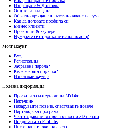
Как да направите поръчка
Изпращане & Доставка
Опции за плащане
Обратно връщане и възстановяване на сума
Как да ползвате профила си
Бизнес клиенти
Промоции & ваучери
Нуждаете се от допълнителна помощ?
Моят акаунт
Вход
Регистрация
Забравена парола?
Къде е моята поръчка?
Използвай ваучер
Полезна информация
Профили за материали на 3DJake
Наръчник
Пазарувайте повече, спестявайте повече
Партньорска програма
Често задавани въпроси относно 3D печата
Поддръжка за FabLabs
Ние и нашата околна среда