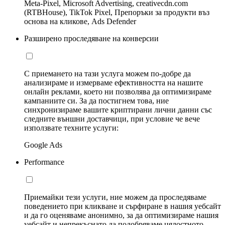
Meta-Pixel, Microsoft Advertising, creativecdn.com
(RTBHouse), TikTok Pixel, Препоръки за продукти въз
основа на кликове, Ads Defender
Разширено проследяване на конверсии
С приемането на тази услуга можем по-добре да
анализираме и измерваме ефективността на нашите
онлайн реклами, което ни позволява да оптимизираме
кампаниите си. За да постигнем това, ние
синхронизираме вашите криптирани лични данни със
следните външни доставчици, при условие че вече
използвате техните услуги:
Google Ads
Performance
Приемайки тези услуги, ние можем да проследяваме
поведението при кликване и сърфиране в нашия уебсайт
и да го оценяваме анонимно, за да оптимизираме нашия
уебсайт и непрекъснато да подобряваме цялостното