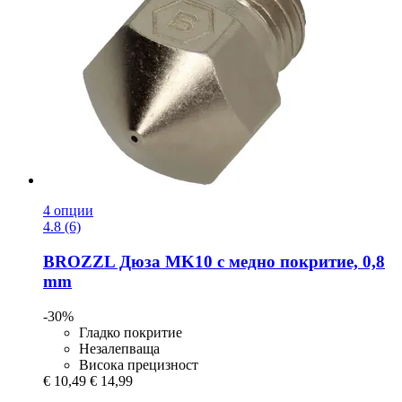
4 опции
4.8 (6)
BROZZL
Дюза MK10 с медно покритие, 0,8
mm
-30%
Гладко покритие
Незалепваща
Висока прецизност
€ 10,49
€ 14,99