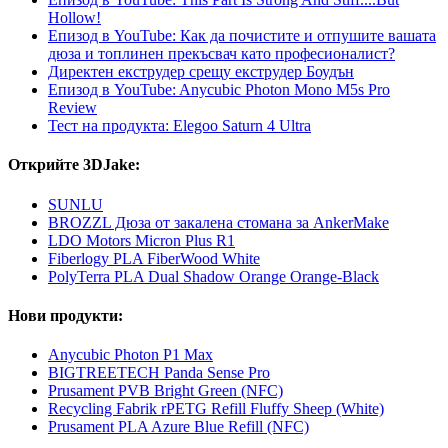
Hollow!
Епизод в YouTube: Как да почистите и отпушите вашата
дюза и топлинен прекъсвач като професионалист?
Директен екструдер срещу екструдер Боудън
Епизод в YouTube: Anycubic Photon Mono M5s Pro
Review
Тест на продукта: Elegoo Saturn 4 Ultra
Открийте 3DJake:
SUNLU
BROZZL Дюза от закалена стомана за AnkerMake
LDO Motors Micron Plus R1
Fiberlogy PLA FiberWood White
PolyTerra PLA Dual Shadow Orange Orange-Black
Нови продукти:
Anycubic Photon P1 Max
BIGTREETECH Panda Sense Pro
Prusament PVB Bright Green (NFC)
Recycling Fabrik rPETG Refill Fluffy Sheep (White)
Prusament PLA Azure Blue Refill (NFC)