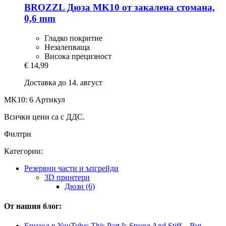
BROZZL
Дюза MK10 от закалена стомана,
0,6 mm
Гладко покритие
Незалепваща
Висока прецизност
€ 14,99
Доставка до 14. август
MK10: 6 Артикул
Всички цени са с ДДС.
Филтри
Категории:
Резервни части и ъпгрейди
3D принтери
Дюзи (6)
От нашия блог:
Епизод в YouTube: This Part Is Strong And Stiff....But