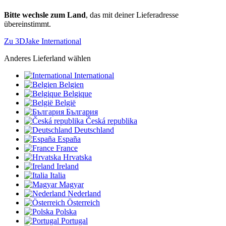
Bitte wechsle zum Land
, das mit deiner Lieferadresse
übereinstimmt.
Zu 3DJake International
Anderes Lieferland wählen
International
Belgien
Belgique
België
България
Česká republika
Deutschland
España
France
Hrvatska
Ireland
Italia
Magyar
Nederland
Österreich
Polska
Portugal