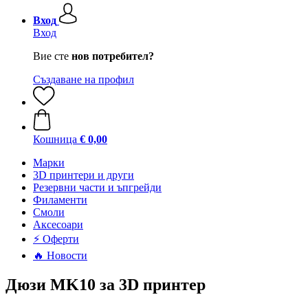
Вход
Вход
Вие сте
нов потребител?
Създаване на профил
Кошница
€ 0,00
Mарки
3D принтери и други
Резервни части и ъпгрейди
Филаменти
Смоли
Аксесоари
⚡ Оферти
🔥 Новости
Дюзи MK10 за 3D принтер