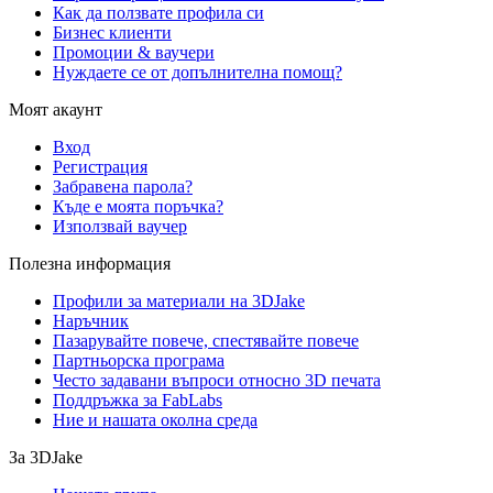
Как да ползвате профила си
Бизнес клиенти
Промоции & ваучери
Нуждаете се от допълнителна помощ?
Моят акаунт
Вход
Регистрация
Забравена парола?
Къде е моята поръчка?
Използвай ваучер
Полезна информация
Профили за материали на 3DJake
Наръчник
Пазарувайте повече, спестявайте повече
Партньорска програма
Често задавани въпроси относно 3D печата
Поддръжка за FabLabs
Ние и нашата околна среда
За 3DJake