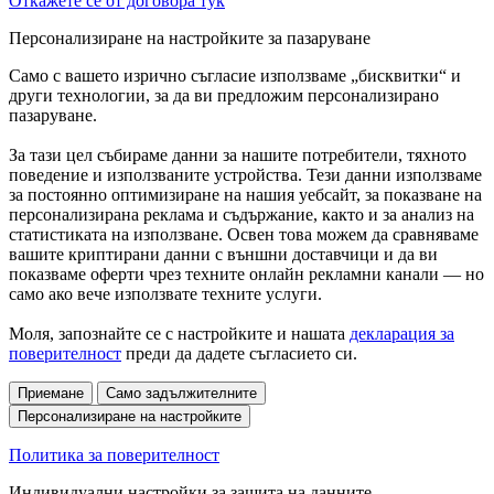
Откажете се от договора тук
Персонализиране на настройките за пазаруване
Само с вашето изрично съгласие използваме „бисквитки“ и
други технологии, за да ви предложим персонализирано
пазаруване.
За тази цел събираме данни за нашите потребители, тяхното
поведение и използваните устройства. Тези данни използваме
за постоянно оптимизиране на нашия уебсайт, за показване на
персонализирана реклама и съдържание, както и за анализ на
статистиката на използване. Освен това можем да сравняваме
вашите криптирани данни с външни доставчици и да ви
показваме оферти чрез техните онлайн рекламни канали — но
само ако вече използвате техните услуги.
Моля, запознайте се с настройките и нашата
декларация за
поверителност
преди да дадете съгласието си.
Приемане
Само задължителните
Персонализиране на настройките
Политика за поверителност
Индивидуални настройки за защита на данните