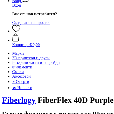
Вход
Вход
Вие сте
нов потребител?
Създаване на профил
Кошница
€ 0,00
Mарки
3D принтери и други
Резервни части и ъпгрейди
Филаменти
Смоли
Аксесоари
⚡ Оферти
🔥 Новости
Fiberlogy
FiberFlex 40D Purple,
Гъвкав филамент с твърдост по Шор от