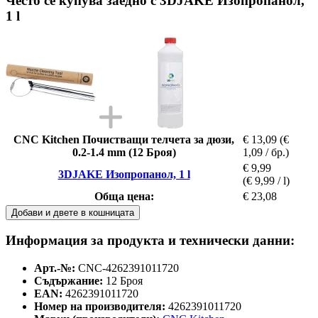
Често се купува заедно с 3DJAKE Изопропанол,
1 l
CNC Kitchen Почистващи телчета за дюзи,
€ 13,09
(€
0.2-1.4 mm (12 Броя)
1,09 / бр.)
€ 9,99
3DJAKE Изопропанол, 1 l
(€ 9,99 / l)
Обща цена:
€ 23,08
Добави и двете в кошницата
Информация за продукта и технически данни:
Арт.-№:
CNC-4262391011720
Съдържание:
12 Броя
EAN:
4262391011720
Номер на производителя:
4262391011720