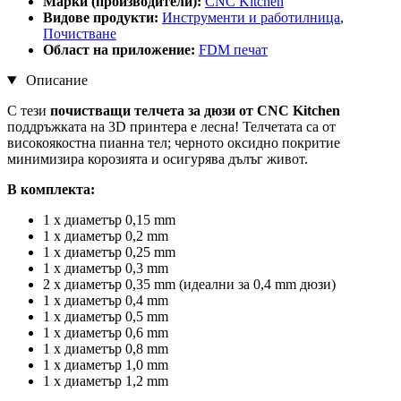
Марки (производители):
CNC Kitchen
Видове продукти:
Инструменти и работилница
,
Почистване
Област на приложение:
FDM печат
Описание
С тези
почистващи телчета за дюзи от CNC Kitchen
поддръжката на 3D принтера е лесна! Телчетата са от
високоякостна пианна тел; черното оксидно покритие
минимизира корозията и осигурява дълъг живот.
В комплекта:
1 x диаметър 0,15 mm
1 x диаметър 0,2 mm
1 x диаметър 0,25 mm
1 x диаметър 0,3 mm
2 x диаметър 0,35 mm (идеални за 0,4 mm дюзи)
1 x диаметър 0,4 mm
1 x диаметър 0,5 mm
1 x диаметър 0,6 mm
1 x диаметър 0,8 mm
1 x диаметър 1,0 mm
1 x диаметър 1,2 mm