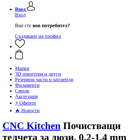
Вход
Вход
Вие сте
нов потребител?
Създаване на профил
Mарки
3D принтери и други
Резервни части и ъпгрейди
Филаменти
Смоли
Аксесоари
⚡ Оферти
🔥 Новости
CNC Kitchen
Почистващи
телчета за дюзи, 0.2-1.4 mm