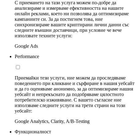
С приемането на тази услуга можем по-добре да
анализираме и измерваме ефективността на нашите
онлайн реклами, което ни позволява да оптимизираме
кампаниите си. За да постигнем това, ние
синхронизираме вашите криптирани лични данни със
следните външни доставчици, при условие че вече
използвате техните услуги:
Google Ads
Performance
Приемайки тези услуги, ние можем да проследяваме
поведението при кликване и сърфиране в нашия уебсайт
и да го оценяваме анонимно, за да оптимизираме нашия
уебсайт и непрекъснато да подобряваме цялостното
потребителско изживяване. С вашето съгласие ние
използваме следните услуги на трети страни на този
уебсайт:
Google Analytics, Clarity, A/B-Testing
Функционалност