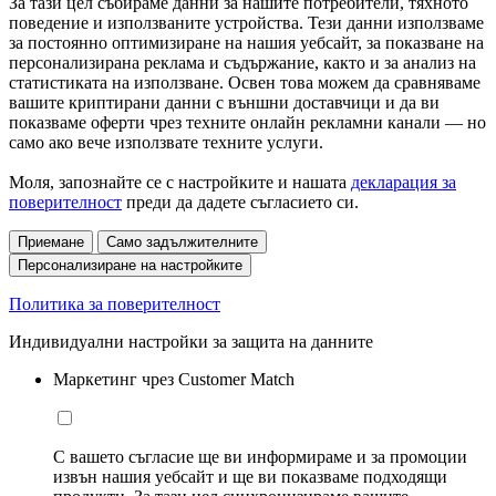
За тази цел събираме данни за нашите потребители, тяхното
поведение и използваните устройства. Тези данни използваме
за постоянно оптимизиране на нашия уебсайт, за показване на
персонализирана реклама и съдържание, както и за анализ на
статистиката на използване. Освен това можем да сравняваме
вашите криптирани данни с външни доставчици и да ви
показваме оферти чрез техните онлайн рекламни канали — но
само ако вече използвате техните услуги.
Моля, запознайте се с настройките и нашата
декларация за
поверителност
преди да дадете съгласието си.
Приемане
Само задължителните
Персонализиране на настройките
Политика за поверителност
Индивидуални настройки за защита на данните
Маркетинг чрез Customer Match
С вашето съгласие ще ви информираме и за промоции
извън нашия уебсайт и ще ви показваме подходящи