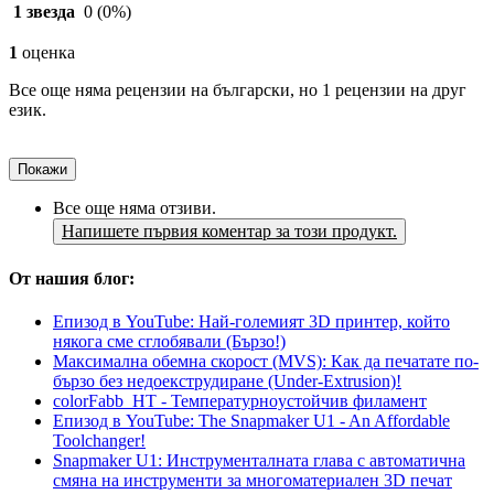
1 звезда
0
(0%)
1
оценка
Все още няма рецензии на български, но 1 рецензии на друг
език.
Покажи
Все още няма отзиви.
Напишете първия коментар за този продукт.
От нашия блог:
Епизод в YouTube: Най-големият 3D принтер, който
някога сме сглобявали (Бързо!)
Максимална обемна скорост (MVS): Как да печатате по-
бързо без недоекструдиране (Under-Extrusion)!
colorFabb_HT - Температурнoустойчив филамент
Епизод в YouTube: The Snapmaker U1 - An Affordable
Toolchanger!
Snapmaker U1: Инструменталната глава с автоматична
смяна на инструменти за многоматериален 3D печат