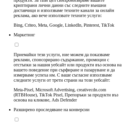
продукти. За тази цел синхронизираме вашите
криптирани лични данни със следните външни
доставчици и използваме техните канали за онлайн
реклама, ако вече използвате техните услуги:
Bing, Criteo, Meta, Google, LinkedIn, Pinterest, TikTok
Маркетинг
Приемайки тези услуги, ние можем да показваме
реклами, спонсорирано съдържание, промоции с
отстъпки за нашия уебсайт или продукти въз основа на
вашето поведение при сърфиране и пазаруване и да
измерваме успеха им. С ваше съгласие използваме
следните услуги от трети страни на този уебсайт:
Meta-Pixel, Microsoft Advertising, creativecdn.com
(RTBHouse), TikTok Pixel, Препоръки за продукти въз
основа на кликове, Ads Defender
Разширено проследяване на конверсии