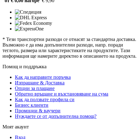
от € 0,00 нагоре
€ 9,90
* Тези транспортни разходи се отнасят за стандартна доставка.
Възможно е да има допълнителни разходи, напр. поради
теглото, размера или характеристиките на продуктите. Тази
информация ще намерите директно в описанието на продукта.
Помощ и поддръжка
Как да направите поръчка
Изпращане & Доставка
Опции за плащане
Обратно връщане и възстановяване на сума
Как да ползвате профила си
Бизнес клиенти
Промоции & ваучери
Нуждаете се от допълнителна помощ?
Моят акаунт
Вход