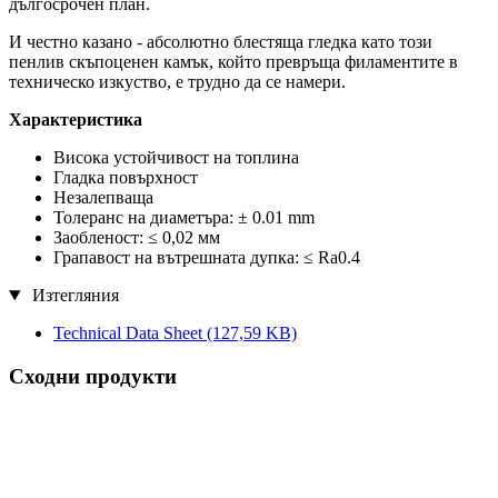
дългосрочен план.
И честно казано - абсолютно блестяща гледка като този
пенлив скъпоценен камък, който превръща филаментите в
техническо изкуство, е трудно да се намери.
Характеристика
Висока устойчивост на топлина
Гладка повърхност
Незалепваща
Толеранс на диаметъра: ± 0.01 mm
Заобленост: ≤ 0,02 мм
Грапавост на вътрешната дупка: ≤ Ra0.4
Изтегляния
Technical Data Sheet
(127,59 KB)
Сходни продукти