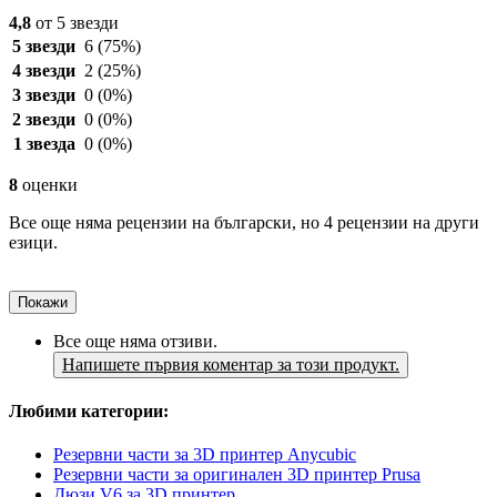
4,8
от 5 звезди
5 звезди
6
(75%)
4 звезди
2
(25%)
3 звезди
0
(0%)
2 звезди
0
(0%)
1 звезда
0
(0%)
8
оценки
Все още няма рецензии на български, но 4 рецензии на други
езици.
Покажи
Все още няма отзиви.
Напишете първия коментар за този продукт.
Любими категории:
Резервни части за 3D принтер Anycubic
Резервни части за оригинален 3D принтер Prusa
Дюзи V6 за 3D принтер