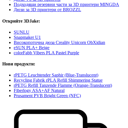
Подходящи резервни части за 3D принтери MINGDA
Дюзи за 3D принтери от BROZZL
Открийте 3DJake:
SUNLU
Snapmaker U1
Високопоточна дюза Creality Unicorn ObXidian
eSUN PLA+ Beige
colorFabb Vibers PLA Pastel Purple
Нови продукти:
rPETG Leuchtender Saphir (Blue-Translucent)
Recycling Fabrik rPLA Refill Shimmering Statue
rPETG Refill Tanzende Flamme (Orange-Translucent)
Fiberlogy ASA+AF Natural
Prusament PVB Bright Green (NFC)