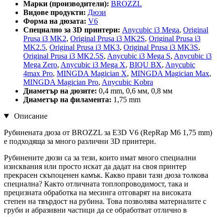
Марки (производители):
BROZZL
Видове продукти:
Дюзи
Форма на дюзата:
V6
Специално за 3D принтери:
Anycubic i3 Mega
,
Original
Prusa i3 MK2
,
Original Prusa i3 MK2S
,
Original Prusa i3
MK2.5
,
Original Prusa i3 MK3
,
Original Prusa i3 MK3S
,
Original Prusa i3 MK2.5S
,
Anycubic i3 Mega S
,
Anycubic i3
Mega Zero
,
Anycubic i3 Mega X
,
BIQU BX
,
Anycubic
4max Pro
,
MINGDA Magician X
,
MINGDA Magician Max
,
MINGDA Magician Pro
,
Anycubic Kobra
Диаметър на дюзите:
0,4 mm, 0,6 мм, 0,8 мм
Диаметър на филамента:
1,75 mm
Описание
Рубинената дюза от BROZZL за E3D V6 (RepRap M6 1,75 mm)
е подходяща за много различни 3D принтери.
Рубинените дюзи са за тези, които имат много специални
изисквания или просто искат да дадат на своя принтер
прекрасен скъпоценен камък. Какво прави тази дюза толкова
специална? Както отличната топлопроводимост, така и
прецизната обработка на месинга отговарят на високата
степен на твърдост на рубина. Това позволява материалите с
груби и абразивни частици да се обработват отлично в