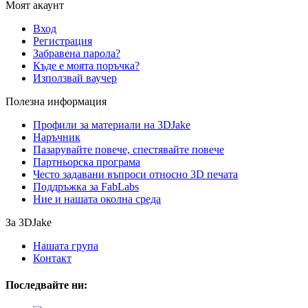
Моят акаунт
Вход
Регистрация
Забравена парола?
Къде е моята поръчка?
Използвай ваучер
Полезна информация
Профили за материали на 3DJake
Наръчник
Пазарувайте повече, спестявайте повече
Партньорска програма
Често задавани въпроси относно 3D печата
Поддръжка за FabLabs
Ние и нашата околна среда
За 3DJake
Нашата група
Контакт
Последвайте ни: