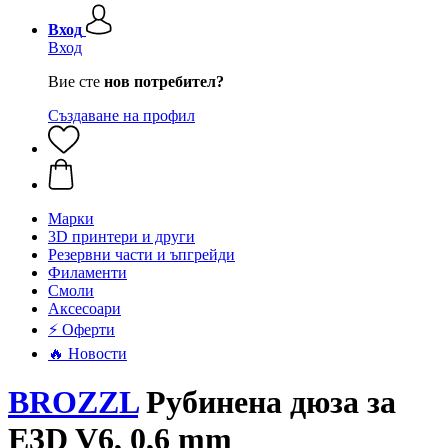
Вход
Вход
Вие сте
нов потребител?
Създаване на профил
Mарки
3D принтери и други
Резервни части и ъпгрейди
Филаменти
Смоли
Аксесоари
⚡ Оферти
🔥 Новости
BROZZL
Рубинена дюза за
E3D V6, 0,6 mm