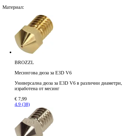
Материал:
BROZZL
Месингова дюза за E3D V6
Универсална дюза за E3D V6 в различни диаметри,
изработена от месинг
€ 7,99
4.9 (38)