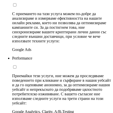
С приемането на тази услуга можем по-добре да
анализираме и измерваме ефективността на нашите
онлайн реклами, което ни позволява да оптимизираме
кампаниите си. За да постигнем това, ние
синхронизираме вашите криптирани лични данни със
следните външни доставчици, при условие че вече
използвате техните услуги:
Google Ads
Performance
Приемайки тези услуги, ние можем да проследяваме
поведението при кликване и сърфиране в нашия уебсайт
и да го оценяваме анонимно, за да оптимизираме нашия
уебсайт и непрекъснато да подобряваме цялостното
потребителско изживяване. С вашето съгласие ние
използваме следните услуги на трети страни на този
уебсайт:
Google Analytics, Clarity, A/B-Testing