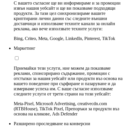
С вашето съгласие ще ви информираме и за промоции
извън нашия уебсайт и ще ви показваме подходящи
продукти. За тази цел синхронизираме вашите
криптирани лични данни със следните външни
доставчици и използваме техните канали за онлайн
реклама, ако вече използвате техните услуги:
Bing, Criteo, Meta, Google, LinkedIn, Pinterest, TikTok
Маркетинг
Приемайки тези услуги, ние можем да показваме
реклами, спонсорирано съдържание, промоции с
отстъпки за нашия уебсайт или продукти въз основа на
вашето поведение при сърфиране и пазаруване и да
измерваме успеха им. С ваше съгласие използваме
следните услуги от трети страни на този уебсайт:
Meta-Pixel, Microsoft Advertising, creativecdn.com
(RTBHouse), TikTok Pixel, Препоръки за продукти въз
основа на кликове, Ads Defender
Разширено проследяване на конверсии