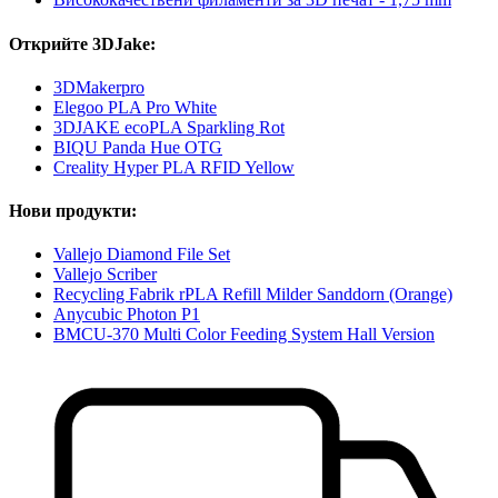
Открийте 3DJake:
3DMakerpro
Elegoo PLA Pro White
3DJAKE ecoPLA Sparkling Rot
BIQU Panda Hue OTG
Creality Hyper PLA RFID Yellow
Нови продукти:
Vallejo Diamond File Set
Vallejo Scriber
Recycling Fabrik rPLA Refill Milder Sanddorn (Orange)
Anycubic Photon P1
BMCU-370 Multi Color Feeding System Hall Version