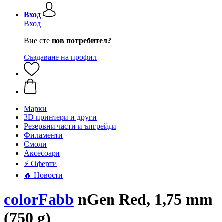
Вход
Вход
Вие сте
нов потребител?
Създаване на профил
Mарки
3D принтери и други
Резервни части и ъпгрейди
Филаменти
Смоли
Аксесоари
⚡ Оферти
🔥 Новости
colorFabb
nGen Red, 1,75 mm
(750 g)