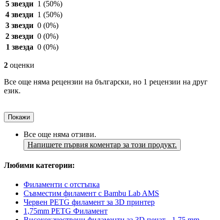
5 звезди
1
(50%)
4 звезди
1
(50%)
3 звезди
0
(0%)
2 звезди
0
(0%)
1 звезда
0
(0%)
2
оценки
Все още няма рецензии на български, но 1 рецензии на друг
език.
Покажи
Все още няма отзиви.
Напишете първия коментар за този продукт.
Любими категории:
Филаменти с отстъпка
Съвместим филамент с Bambu Lab AMS
Червен PETG филамент за 3D принтер
1,75mm PETG Филамент
Висококачествени филаменти за 3D печат - 1,75 mm