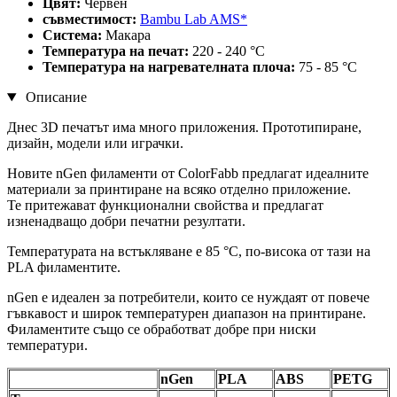
Цвят:
Червен
съвместимост:
Bambu Lab AMS*
Система:
Макара
Температура на печат:
220 - 240 °C
Температура на нагревателната плоча:
75 - 85 °C
Описание
Днес 3D печатът има много приложения. Прототипиране,
дизайн, модели или играчки.
Новите nGen филаменти от ColorFabb предлагат идеалните
материали за принтиране на всяко отделно приложение.
Те притежават функционални свойства и предлагат
изненадващо добри печатни резултати.
Температурата на встъкляване е 85 °C, по-висока от тази на
PLA филаментите.
nGen е идеален за потребители, които се нуждаят от повече
гъвкавост и широк температурен диапазон на принтиране.
Филаментите също се обработват добре при ниски
температури.
nGen
PLA
ABS
PETG