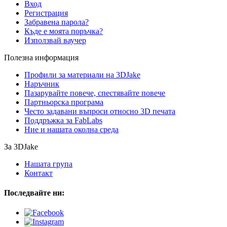
Вход
Регистрация
Забравена парола?
Къде е моята поръчка?
Използвай ваучер
Полезна информация
Профили за материали на 3DJake
Наръчник
Пазарувайте повече, спестявайте повече
Партньорска програма
Често задавани въпроси относно 3D печата
Поддръжка за FabLabs
Ние и нашата околна среда
За 3DJake
Нашата група
Контакт
Последвайте ни: