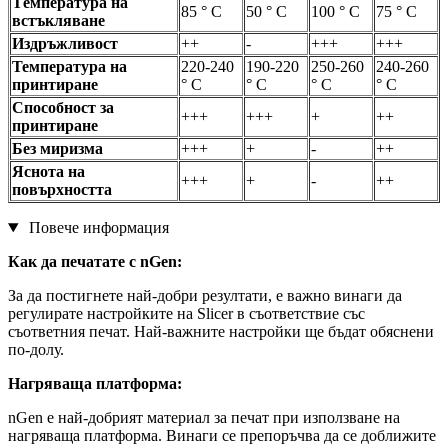
Tемпература на
85 ° С
50 ° С
100 ° С
75 ° С
встъкляване
Издръжливост
++
-
+++
+++
Температура на
220-240
190-220
250-260
240-260
принтиране
° С
° С
° С
° С
Способност за
+++
+++
+
++
принтиране
Без миризма
+++
+
-
++
Яснота на
+++
+
-
++
повърхността
Повече информация
Как да печатате с nGen:
За да постигнете най-добри резултати, е важно винаги да
регулирате настройките на Slicer в съответствие със
съответния печат. Най-важните настройки ще бъдат обяснени
по-долу.
Нагряваща платформа:
nGen е най-добрият материал за печат при използване на
нагряваща платформа. Винаги се препоръчва да се доближите