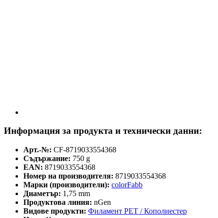
Информация за продукта и технически данни:
Арт.-№:
CF-8719033554368
Съдържание:
750 g
EAN:
8719033554368
Номер на производителя:
8719033554368
Марки (производители):
colorFabb
Диаметър:
1,75 mm
Продуктова линия:
nGen
Видове продукти:
Филамент PET / Кополиестер