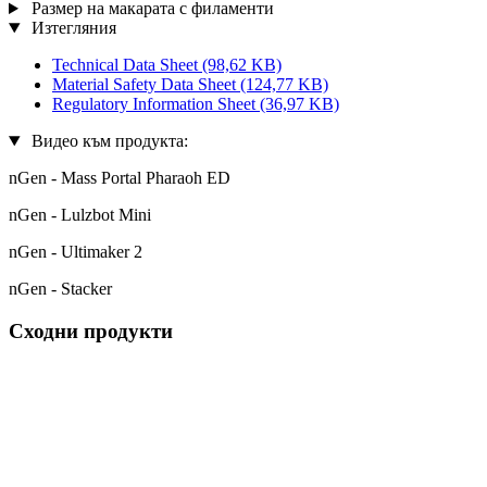
Размер на макарата с филаменти
Изтегляния
Technical Data Sheet
(98,62 KB)
Material Safety Data Sheet
(124,77 KB)
Regulatory Information Sheet
(36,97 KB)
Видео към продукта:
nGen - Mass Portal Pharaoh ED
nGen - Lulzbot Mini
nGen - Ultimaker 2
nGen - Stacker
Сходни продукти