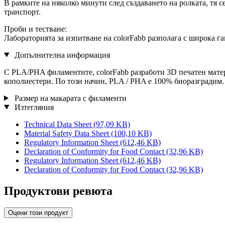
В рамките на няколко минути след създаването на ролката, тя 
транспорт.
Проби и тестване:
Лабораторията за изпитване на colorFabb разполага с широка г
Допълнителна информация
С PLA/PHA филаментите, colorFabb разработи 3D печатен мате
кополиестери. По този начин, PLA / PHA е 100% биоразградим.
Размер на макарата с филаменти
Изтегляния
Technical Data Sheet
(97,09 KB)
Material Safety Data Sheet
(100,10 KB)
Regulatory Information Sheet
(612,46 KB)
Declaration of Conformity for Food Contact
(32,96 KB)
Regulatory Information Sheet
(612,46 KB)
Declaration of Conformity for Food Contact
(32,96 KB)
Продуктови ревюта
Оцени този продукт