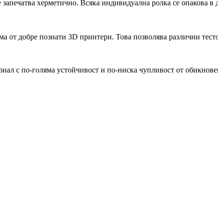
се запечатва херметично. Всяка индивидуална ролка се опакова в
ама от добре познати 3D принтери. Това позволява различни тест
риал с по-голяма устойчивост и по-ниска чупливост от обикнов