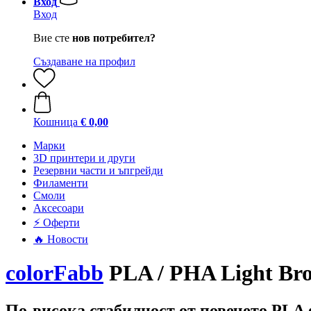
Вход
Вход
Вие сте
нов потребител?
Създаване на профил
Кошница
€ 0,00
Mарки
3D принтери и други
Резервни части и ъпгрейди
Филаменти
Смоли
Аксесоари
⚡ Оферти
🔥 Новости
colorFabb
PLA / PHA Light Br
По-висока стабилност от повечето PLA