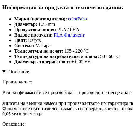
Информация за продукта и технически данни:
Марки (производители):
colorFabb
Диаметър:
1,75 mm
Продуктова линия:
PLA / PHA
Видове продукти:
PLA Филамент
Цвят:
Кафяв
Система:
Макара
Температура на печат:
195 - 220 °C
Температура на нагревателната плоча:
50 - 60 °C
Диаметър - толерантност:
± 0,05 мм
Описание
Производство:
Всички филаменти се произвеждат в производствения цех на co
Липсата на външна намеса при производството им гарантира п
Филаментите имат отличен диаметър и толеранс, който е необхо
0,05 мм в диаметър.
Опаковане: