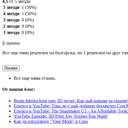
4,5
от 5 звезди
5 звезди
1
(50%)
4 звезди
1
(50%)
3 звезди
0
(0%)
2 звезди
0
(0%)
1 звезда
0
(0%)
2
оценки
Все още няма рецензии на български, но 1 рецензии на друг ези
Покажи
Все още няма отзиви.
От нашия блог:
Beam Interlocking при 3D печат: Как най-накрая да свър
Епизод в YouTube: Това ли е най-добрият бюджетен CoreXY
Епизод в YouTube: The Snapmaker U1 - An Affordable Toolc
YouTube Episode: 3D Print Any Texture You Want!
Как да използвате "Vase Mode'' в Cura