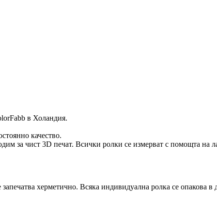
lorFabb в Холандия.
остоянно качество.
дим за чист 3D печат. Всички ролки се измерват с помощта на ла
се запечатва херметично. Всяка индивидуална ролка се опакова в