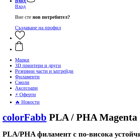
Вход
Вход
Вие сте
нов потребител?
Създаване на профил
Mарки
3D принтери и други
Резервни части и ъпгрейди
Филаменти
Смоли
Аксесоари
⚡ Оферти
🔥 Новости
colorFabb
PLA / PHA Magenta
PLA/PHA филамент с по-висока устойчи