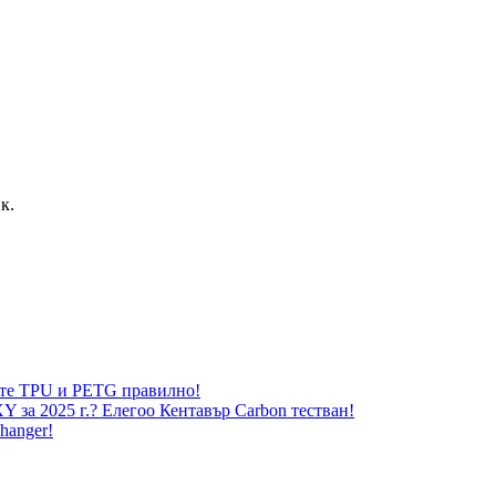
к.
жете TPU и PETG правилно!
 за 2025 г.? Елегоо Кентавър Carbon тестван!
hanger!