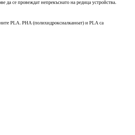
ове да се провеждат непрекъснато на редица устройства.
ените PLA. PHA (полихидроксиалканоат) и PLA са