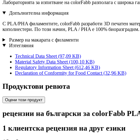
Лабораторията за изпитване на colorFabb разполага с широка г
Допълнителна информация
С PLA/PHA филаментите, colorFabb разработи 3D печатен мате
кополиестери. По този начин, PLA / PHA е 100% биоразградим.
Размер на макарата с филаменти
Изтегляния
Technical Data Sheet
(97,09 KB)
Material Safety Data Sheet
(100,10 KB)
Regulatory Information Sheet
(612,46 KB)
Declaration of Conformity for Food Contact
(32,96 KB)
Продуктови ревюта
Оцени този продукт
рецензии на български за colorFabb PL
1 клиентска рецензия на друг езики