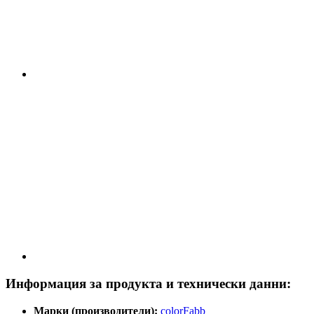
Информация за продукта и технически данни:
Марки (производители):
colorFabb