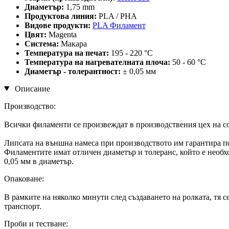
Диаметър:
1,75 mm
Продуктова линия:
PLA / PHA
Видове продукти:
PLA Филамент
Цвят:
Magenta
Система:
Макара
Температура на печат:
195 - 220 °C
Температура на нагревателната плоча:
50 - 60 °C
Диаметър - толерантност:
± 0,05 мм
Описание
Производство:
Всички филаменти се произвеждат в производствения цех на co
Липсата на външна намеса при производството им гарантира п
Филаментите имат отличен диаметър и толеранс, който е необхо
0,05 мм в диаметър.
Опаковане:
В рамките на няколко минути след създаването на ролката, тя 
транспорт.
Проби и тестване: