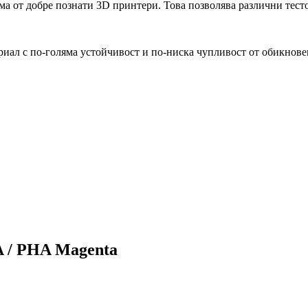
ама от добре познати 3D принтери. Това позволява различни тест
риал с по-голяма устойчивост и по-ниска чупливост от обикнов
A / PHA Magenta