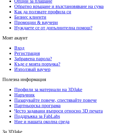
Опции за плащане
Обратно връщане и възстановяване на сума
Как да ползвате профила си
Бизнес клиенти
Промоции & ваучери
Нуждаете се от допълнителна помощ?
Моят акаунт
Вход
Регистрация
Забравена парола?
Къде е моята поръчка?
Използвай ваучер
Полезна информация
Профили за материали на 3DJake
Наръчник
Пазарувайте повече, спестявайте повече
Партньорска програма
Често задавани въпроси относно 3D печата
Поддръжка за FabLabs
Ние и нашата околна среда
За 3DJake