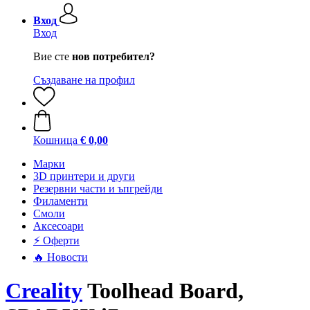
Вход
Вход
Вие сте
нов потребител?
Създаване на профил
Кошница
€ 0,00
Mарки
3D принтери и други
Резервни части и ъпгрейди
Филаменти
Смоли
Аксесоари
⚡ Оферти
🔥 Новости
Creality
Toolhead Board,