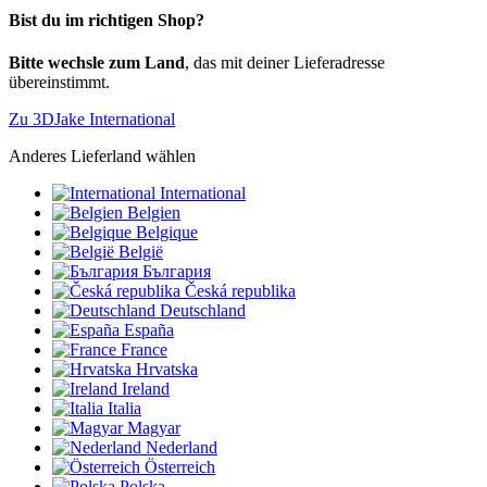
Bist du im richtigen Shop?
Bitte wechsle zum Land
, das mit deiner Lieferadresse
übereinstimmt.
Zu 3DJake International
Anderes Lieferland wählen
International
Belgien
Belgique
België
България
Česká republika
Deutschland
España
France
Hrvatska
Ireland
Italia
Magyar
Nederland
Österreich
Polska