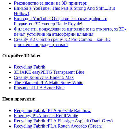
Ръководство за дюзи на 3D принтери
Епизод в YouTube: This Part Is Strong And Stiff....But
Hollow!
Епизод в YouTube: От физическо към цифрово:
Бюджетен 3D скенер Battle Royale!
Филаменти, подходящи за използване на открито, за 3D-
печат, устойчив на атмосферни влияния
Creality K2 Combo срещу K2 Pro Combo – кой 3D
принтер е подходящ за вас?
Открийте 3DJake:
Recycling Fabrik
3DJAKE easyPETG Transparent Blue
Creality Корпус за Ender 5 Max
The Filament PLA Matte Snow White
Prusament PLA Azure Blue
Нови продукти:
Recycling Fabrik rPLA Speziale Rainbow
Fiberlogy PLA Impact Refill White
Recycling Fabrik rPLA Flüssiger Asphalt (Dark Grey)
Recycling Fabrik rPLA Rotten Avocado (Green)