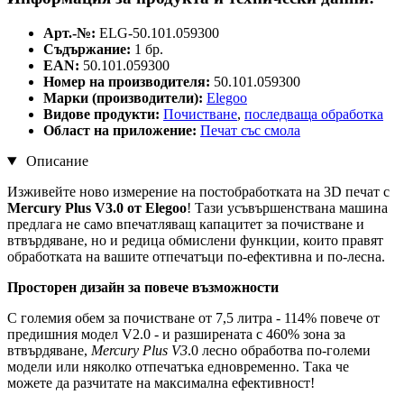
Арт.-№:
ELG-50.101.059300
Съдържание:
1 бр.
EAN:
50.101.059300
Номер на производителя:
50.101.059300
Марки (производители):
Elegoo
Видове продукти:
Почистване
,
последваща обработка
Област на приложение:
Печат със смола
Описание
Изживейте ново измерение на постобработката на 3D печат с
Mercury Plus V3.0 от Elegoo
! Тази усъвършенствана машина
предлага не само впечатляващ капацитет за почистване и
втвърдяване, но и редица обмислени функции, които правят
обработката на вашите отпечатъци по-ефективна и по-лесна.
Просторен дизайн за повече възможности
С големия обем за почистване от 7,5 литра - 114% повече от
предишния модел V2.0 - и разширената с 460% зона за
втвърдяване,
Mercury Plus V3
.0 лесно обработва по-големи
модели или няколко отпечатъка едновременно. Така че
можете да разчитате на максимална ефективност!