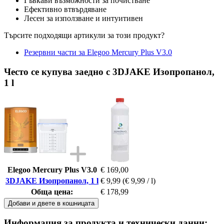
Гъвкави възможности за почистване
Ефективно втвърдяване
Лесен за използване и интуитивен
Търсите подходящи артикули за този продукт?
Резервни части за Elegoo Mercury Plus V3.0
Често се купува заедно с 3DJAKE Изопропанол,
1 l
Elegoo Mercury Plus V3.0
€ 169,00
3DJAKE Изопропанол, 1 l
€ 9,99
(€ 9,99 / l)
Обща цена:
€ 178,99
Добави и двете в кошницата
Информация за продукта и технически данни: