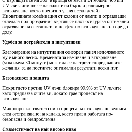
С въртящата се на 360° въртяща се маса и 24 мощни 405 nm
UV светлини ще се насладите на бързо и равномерно
втвърдяване, което прецизно улавя всеки детайл.
Иновативната комбинация от колони от лампи и отразяващи
огледала под прозрачния въртящ се плот осигурява оптимално
отразяване на светлината и перфектно втвърдяване от горе до
долу.
Удобен за потребителя и интуитивен
Благодарение на интуитивния сензорен панел използването
му е много лесно. Времената за измиване и втвърдяване
(максимум 30 минути) могат да се настроят според вашите
желания, за да постигате оптимални резултати всеки път.
Безопасност и защита
Покритието против UV лъчи блокира 99,9% от UV лъчите,
като предпазва очите ви, докато трае процесът на
втвърдяване.
Микропревключвател спира процеса на втвърдяване веднага
след отстраняване на капака, което прави работата по-
безопасна и безпроблемна.
Съвместимост на най-високо ниво