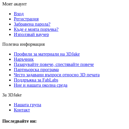
Моят акаунт
Вход
Регистрация
Забравена парола?
Къде е моята поръчка?
Използвай ваучер
Полезна информация
Профили за материали на 3DJake
Наръчник
Пазарувайте повече, спестявайте повече
Партньорска програма
Често задавани въпроси относно 3D печата
Поддръжка за FabLabs
Ние и нашата околна среда
За 3DJake
Нашата група
Контакт
Последвайте ни: