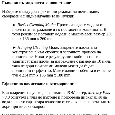
Гъвкави възможности за почистване
Изберете между два практични режима на почистване,
съобразени с индивидуалните ви нужди:
►
Basket Cleaning Mode:
Просто извадете модела от
плочата за изграждане и го поставете в кошницата. В
този режим се поставят модели с максимален размер 230
mm x 135 mm x 260 mm.
►
Hanging Cleaning Mode:
Закрепете плочата за
конструиране към скобите и започнете процеса на
почистване. Новите регулируеми скоби лесно се
адаптират към плочи за изграждане с размер до 10 инча,
така че дори по-големи модели могат да бъдат
почистени перфектно. Максималният обем за измиване
тук е 214 mm x 135 mm x 180 mm.
Ефективно почистване и втвърдяване
Благодарение на усъвършенствания POM лагер,
Mercury Plus
V3
.0 осигурява плавно въртене и подобрена циркулация на
водата, което гарантира цялостно отстраняване на остатъците
дори при висока скорост.