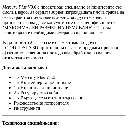
Mercury Plus V3
.0 е проектиран специално за принтерите със
смола Elegoo. За серията Jupiter изграждащата плоча трябва да
се отстрани за почистване, докато за другите модели
принтери трябва да се консултирате със спецификациите
"МАКСИМАЛЕН РАЗМЕР НА ИЗМИВАНЕТО", за да
решите дали е необходимо отстраняване на плочата.
Устройството 2 в 1 обаче е съвместимо и с други
LCD/DLP/SLA 3D принтери на пазара и предлага просто и
ефективно решение за последваща обработка на вашите
отпечатъци от смола.
Доставката включва:
1 x Mercury Plus V3.0
1 x Kонтейнер за почистване
1 x Kошница за почистване
2 x Регулируеми скоби
1 x Въртяща се маса за втвърдяване
Ръководство за потребителя
Инструменти
Технически спецификации: