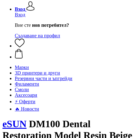
Вход
Вход
Вие сте
нов потребител?
Създаване на профил
Mарки
3D принтери и други
Резервни части и ъпгрейди
Филаменти
Смоли
Аксесоари
⚡ Оферти
🔥 Новости
eSUN
DM100 Dental
Restoration Model Resin Beige