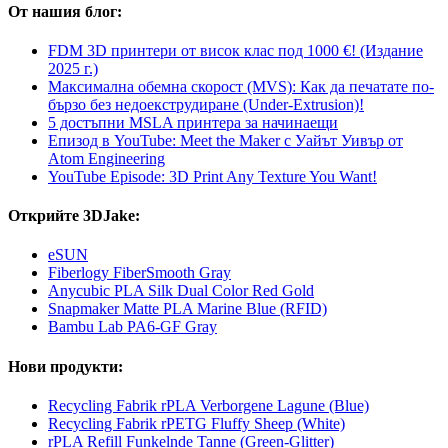
От нашия блог:
FDM 3D принтери от висок клас под 1000 €! (Издание
2025 г.)
Максимална обемна скорост (MVS): Как да печатате по-
бързо без недоекструдиране (Under-Extrusion)!
5 достъпни MSLA принтера за начинаещи
Епизод в YouTube: Meet the Maker с Уайът Уивър от
Atom Engineering
YouTube Episode: 3D Print Any Texture You Want!
Открийте 3DJake:
eSUN
Fiberlogy FiberSmooth Gray
Anycubic PLA Silk Dual Color Red Gold
Snapmaker Matte PLA Marine Blue (RFID)
Bambu Lab PA6-GF Gray
Нови продукти:
Recycling Fabrik rPLA Verborgene Lagune (Blue)
Recycling Fabrik rPETG Fluffy Sheep (White)
rPLA Refill Funkelnde Tanne (Green-Glitter)