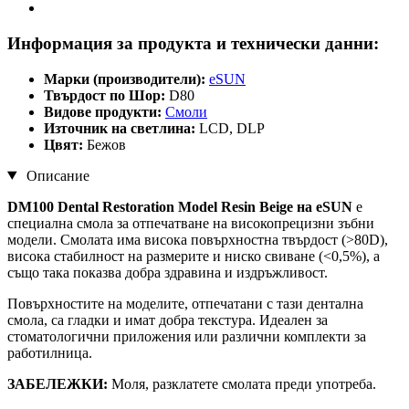
Информация за продукта и технически данни:
Марки (производители):
eSUN
Твърдост по Шор:
D80
Видове продукти:
Смоли
Източник на светлина:
LCD, DLP
Цвят:
Бежов
Описание
DM100 Dental Restoration Model Resin Beige на eSUN
е
специална смола за отпечатване на високопрецизни зъбни
модели. Смолата има висока повърхностна твърдост (>80D),
висока стабилност на размерите и ниско свиване (<0,5%), а
също така показва добра здравина и издръжливост.
Повърхностите на моделите, отпечатани с тази дентална
смола, са гладки и имат добра текстура. Идеален за
стоматологични приложения или различни комплекти за
работилница.
ЗАБЕЛЕЖКИ:
Моля, разклатете смолата преди употреба.