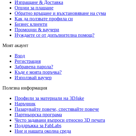
Изпращане & Доставка
Опции за плащане
Обратно връщане и възстановяване на сума
Как да ползвате профила си
Бизнес клиенти
Промоции & ваучери
Нуждаете се от допълнителна помощ?
Моят акаунт
Вход
Регистрация
Забравена парола?
Къде е моята поръчка?
Използвай ваучер
Полезна информация
Профили за материали на 3DJake
Наръчник
Пазарувайте повече, спестявайте повече
Партньорска програма
Често задавани въпроси относно 3D печата
Поддръжка за FabLabs
Ние и нашата околна среда