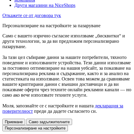
Други магазини на NiceShops
Откажете се от договора тук
Персонализиране на настройките за пазаруване
Само с вашето изрично съгласие използваме „бисквитки“ и
други технологии, за да ви предложим персонализирано
пазаруване.
За тази цел събираме данни за нашите потребители, тяхното
поведение и използваните устройства. Тези данни използваме
за постоянно оптимизиране на нашия уебсайт, за показване на
персонализирана реклама и съдържание, както и за анализ на
статистиката на използване. Освен това можем да сравняваме
вашите криптирани данни с външни доставчици и да ви
показваме оферти чрез техните онлайн рекламни канали — но
само ако вече използвате техните услуги.
Моля, запознайте се с настройките и нашата
декларация за
поверителност
преди да дадете съгласието си.
Приемане
Само задължителните
Персонализиране на настройките