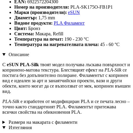
EAN:
6922572204300
Номер на производителя:
PLA-SK175O-FB1P1
Марки (производители):
eSUN
Диаметър:
1,75 mm
Видове продукти:
PLA Филамент
Цвят:
Бронз
Система:
Макара, Refill
Температура на печат:
190 - 230 °C
Температура на нагревателната плоча:
45 - 60 °C
Описание
С
eSUN PLA-Silk
твоят модел получава лъскава повърхност и
копринено-матова текстура. Блестящият ефект на
PLA-Silk
се
постига без допълнително полиране. Филаментът с копринен
вид е идеален за арт и занаятчийски проекти, вази и други
обекти, които могат да се възползват от мек, копринен външен
вид.
PLA-Silk
е изработен от модифициран PLA и се печата лесно –
точно както стандартният PLA. Филаментът притежава
всички свойства на обикновения PLA.
Размери на макарата с филаменти
Изтегляния