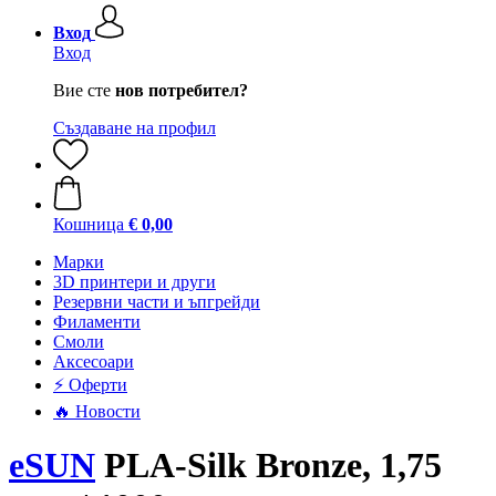
Вход
Вход
Вие сте
нов потребител?
Създаване на профил
Кошница
€ 0,00
Mарки
3D принтери и други
Резервни части и ъпгрейди
Филаменти
Смоли
Аксесоари
⚡ Оферти
🔥 Новости
eSUN
PLA-Silk Bronze, 1,75