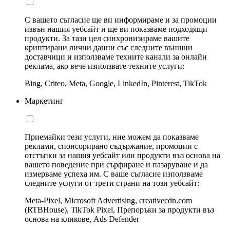
С вашето съгласие ще ви информираме и за промоции
извън нашия уебсайт и ще ви показваме подходящи
продукти. За тази цел синхронизираме вашите
криптирани лични данни със следните външни
доставчици и използваме техните канали за онлайн
реклама, ако вече използвате техните услуги:
Bing, Criteo, Meta, Google, LinkedIn, Pinterest, TikTok
Маркетинг
Приемайки тези услуги, ние можем да показваме
реклами, спонсорирано съдържание, промоции с
отстъпки за нашия уебсайт или продукти въз основа на
вашето поведение при сърфиране и пазаруване и да
измерваме успеха им. С ваше съгласие използваме
следните услуги от трети страни на този уебсайт:
Meta-Pixel, Microsoft Advertising, creativecdn.com
(RTBHouse), TikTok Pixel, Препоръки за продукти въз
основа на кликове, Ads Defender