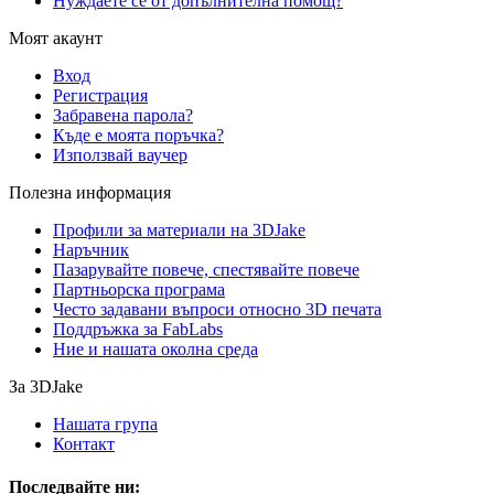
Нуждаете се от допълнителна помощ?
Моят акаунт
Вход
Регистрация
Забравена парола?
Къде е моята поръчка?
Използвай ваучер
Полезна информация
Профили за материали на 3DJake
Наръчник
Пазарувайте повече, спестявайте повече
Партньорска програма
Често задавани въпроси относно 3D печата
Поддръжка за FabLabs
Ние и нашата околна среда
За 3DJake
Нашата група
Контакт
Последвайте ни: