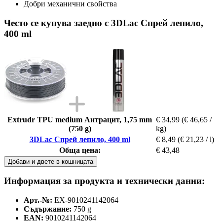
Добри механични свойства
Често се купува заедно с 3DLac Спрей лепило,
400 ml
Extrudr TPU medium Антрацит, 1,75 mm
€ 34,99
(€ 46,65 /
(750 g)
kg)
3DLac Спрей лепило, 400 ml
€ 8,49
(€ 21,23 / l)
Обща цена:
€ 43,48
Добави и двете в кошницата
Информация за продукта и технически данни:
Арт.-№:
EX-9010241142064
Съдържание:
750 g
EAN:
9010241142064