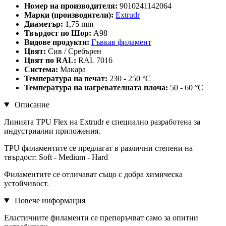
Номер на производителя:
9010241142064
Марки (производители):
Extrudr
Диаметър:
1,75 mm
Твърдост по Шор:
A98
Видове продукти:
Гъвкав филамент
Цвят:
Сив / Сребърен
Цвят по RAL:
RAL 7016
Система:
Макара
Температура на печат:
230 - 250 °C
Температура на нагревателната плоча:
50 - 60 °C
Описание
Линията TPU Flex на Extrudr е специално разработена за
индустриални приложения.
TPU филаментите се предлагат в различни степени на
твърдост: Soft - Medium - Hard
Филаментите се отличават също с добра химическа
устойчивост.
Повече информация
Еластичните филаменти се препоръчват само за опитни