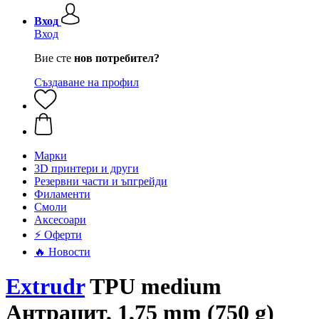
Вход
Вход
Вие сте
нов потребител?
Създаване на профил
Mарки
3D принтери и други
Резервни части и ъпгрейди
Филаменти
Смоли
Аксесоари
⚡ Оферти
🔥 Новости
Extrudr
TPU medium
Антрацит, 1,75 mm (750 g)