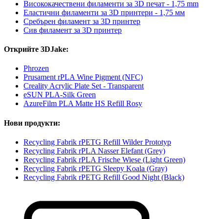
Висококачествени филаменти за 3D печат - 1,75 mm
Еластични филаменти за 3D принтери - 1,75 мм
Сребърен филамент за 3D принтер
Сив филамент за 3D принтер
Открийте 3DJake:
Phrozen
Prusament rPLA Wine Pigment (NFC)
Creality Acrylic Plate Set - Transparent
eSUN PLA-Silk Green
AzureFilm PLA Matte HS Refill Rosy
Нови продукти:
Recycling Fabrik rPETG Refill Wilder Prototyp
Recycling Fabrik rPLA Nasser Elefant (Grey)
Recycling Fabrik rPLA Frische Wiese (Light Green)
Recycling Fabrik rPETG Sleepy Koala (Gray)
Recycling Fabrik rPETG Refill Good Night (Black)