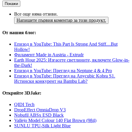
Покажи
Все още няма отзиви.
Напишете първия коментар за този продукт.
От нашия блог:
Епизод в YouTube: This Part Is Strong And Stiff....But
Hollow!
Филамент Made in Austria - Extrudr
Earth Hour 2025: Изгасете светлините, включете Glow-in-
the-Dark!
Епизод в YouTube: Преглед на Neptune 4 & 4 Pro
Епизод в YouTube: Преглед на Anycubic Kobra S1.
Истински конкурент на Bambu Lab?
Открийте 3DJake:
QIDI Tech
DropEffect OmniaDrop V3
Nobufil ABSx ESD Black
Vallejo Model Colour 140 Flat Brown (984)
SUNLU TPU-Silk Light Blue