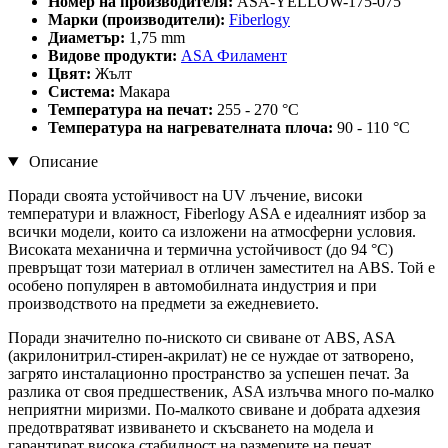
Номер на производителя:
ASA-YELLOW-175-075
Марки (производители):
Fiberlogy
Диаметър:
1,75 mm
Видове продукти:
ASA Филамент
Цвят:
Жълт
Система:
Макара
Температура на печат:
255 - 270 °C
Температура на нагревателната плоча:
90 - 110 °C
Описание
Поради своята устойчивост на UV лъчение, високи
температури и влажност, Fiberlogy ASA е идеалният избор за
всички модели, които са изложени на атмосферни условия.
Високата механична и термична устойчивост (до 94 °C)
превръщат този материал в отличен заместител на ABS. Той е
особено популярен в автомобилната индустрия и при
производството на предмети за ежедневието.
Поради значително по-ниското си свиване от ABS, ASA
(акрилонитрил-стирен-акрилат) не се нуждае от затворено,
загрято инсталационно пространство за успешен печат. За
разлика от своя предшественик, ASA излъчва много по-малко
неприятни миризми. По-малкото свиване и добрата адхезия
предотвратяват извиването и скъсването на модела и
гарантират висока стабилност на размерите на печат.