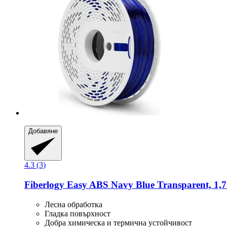
Добавяне
4.3 (3)
Fiberlogy
Easy ABS Navy Blue Transparent, 1,7
Лесна обработка
Гладка повърхност
Добра химическа и термична устойчивост