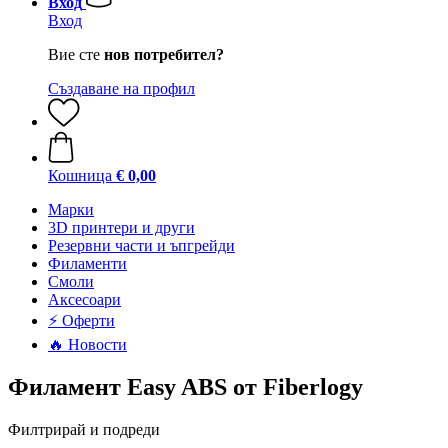
Вход
Вход
Вие сте
нов потребител?
Създаване на профил
Кошница
€ 0,00
Mарки
3D принтери и други
Резервни части и ъпгрейди
Филаменти
Смоли
Аксесоари
⚡ Оферти
🔥 Новости
Филамент Easy ABS от Fiberlogy
Филтрирай и подреди