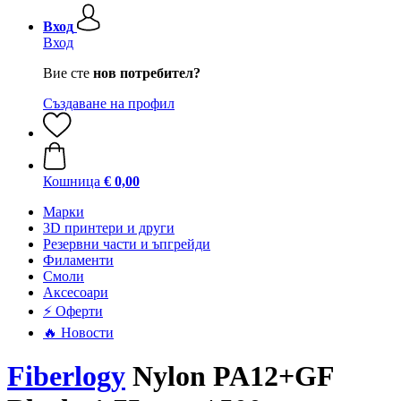
Вход
Вход
Вие сте
нов потребител?
Създаване на профил
Кошница
€ 0,00
Mарки
3D принтери и други
Резервни части и ъпгрейди
Филаменти
Смоли
Аксесоари
⚡ Оферти
🔥 Новости
Fiberlogy
Nylon PA12+GF