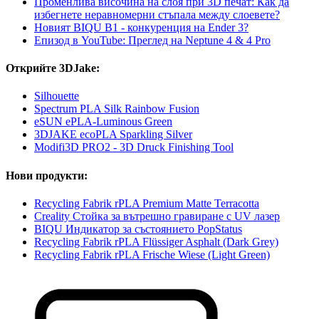
Променлива височина на слоя при 3D печат: Как да
избегнете неравномерни стъпала между слоевете?
Новият BIQU B1 - конкуренция на Ender 3?
Епизод в YouTube: Преглед на Neptune 4 & 4 Pro
Открийте 3DJake:
Silhouette
Spectrum PLA Silk Rainbow Fusion
eSUN ePLA-Luminous Green
3DJAKE ecoPLA Sparkling Silver
Modifi3D PRO2 - 3D Druck Finishing Tool
Нови продукти:
Recycling Fabrik rPLA Premium Matte Terracotta
Creality Стойка за вътрешно гравиране с UV лазер
BIQU Индикатор за състоянието PopStatus
Recycling Fabrik rPLA Flüssiger Asphalt (Dark Grey)
Recycling Fabrik rPLA Frische Wiese (Light Green)