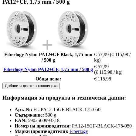
PA12+CF, 1,75 mm / 500 g
Fiberlogy Nylon PA12+GF Black, 1,75 mm
€ 57,99
(€ 115,98 /
/ 500 g
kg)
€ 57,99
Fiberlogy Nylon PA12+CF, 1,75 mm / 500 g
(€ 115,98 / kg)
Обща цена:
€ 115,98
Добави и двете в кошницата
Информация за продукта и технически данни:
Арт.-№:
FL-PA12-15GF-BLACK-175-050
Съдържание:
500 g
EAN:
5902560993318
Номер на производителя:
PA12-15GF-BLACK-175-050
Марки (производители):
Fiberlogy