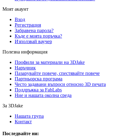
Моят акаунт
Вход
Регистрация
Забравена парола?
Къде е моята поръчка?
Използвай ваучер
Полезна информация
Профили за материали на 3DJake
Наръчник
Пазарувайте повече, спестявайте повече
Партньорска програма
Често задавани въпроси относно 3D печата
Поддръжка за FabLabs
Ние и нашата околна среда
За 3DJake
Нашата група
Контакт
Последвайте ни: