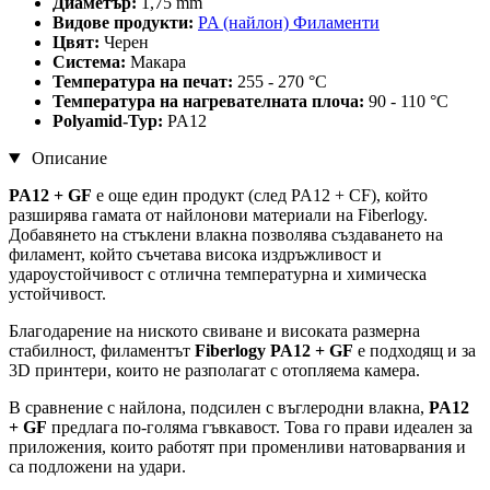
Диаметър:
1,75 mm
Видове продукти:
PA (найлон) Филаменти
Цвят:
Черен
Система:
Макара
Температура на печат:
255 - 270 °C
Температура на нагревателната плоча:
90 - 110 °C
Polyamid-Typ:
PA12
Описание
PA12 + GF
е още един продукт (след PA12 + CF), който
разширява гамата от найлонови материали на Fiberlogy.
Добавянето на стъклени влакна позволява създаването на
филамент, който съчетава висока издръжливост и
удароустойчивост с отлична температурна и химическа
устойчивост.
Благодарение на ниското свиване и високата размерна
стабилност, филаментът
Fiberlogy PA12 + GF
е подходящ и за
3D принтери, които не разполагат с отопляема камера.
В сравнение с найлона, подсилен с въглеродни влакна,
PA12
+ GF
предлага по-голяма гъвкавост. Това го прави идеален за
приложения, които работят при променливи натоварвания и
са подложени на удари.