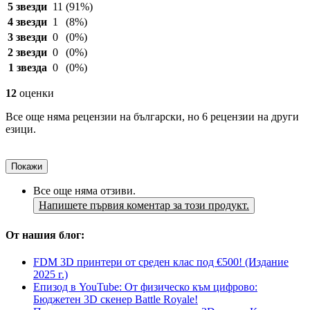
5 звезди
11
(91%)
4 звезди
1
(8%)
3 звезди
0
(0%)
2 звезди
0
(0%)
1 звезда
0
(0%)
12
оценки
Все още няма рецензии на български, но 6 рецензии на други
езици.
Покажи
Все още няма отзиви.
Напишете първия коментар за този продукт.
От нашия блог:
FDM 3D принтери от среден клас под €500! (Издание
2025 г.)
Епизод в YouTube: От физическо към цифрово:
Бюджетен 3D скенер Battle Royale!