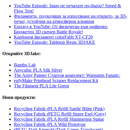
YouTube Episode: Защо не печатате по-бързо? Speed &
Flow Test!
Филаменти, подходящи за използване на открито, за 3D-
печат, устойчив на атмосферни влияния
Епизод в YouTube: От физическо към цифрово:
Бюджетен 3D скенер Battle Royale!
Карбонов филамент colorFabb XT-CF20
YouTube Episode: Tabletop Resin 3DJAKE
Открийте 3DJake:
Bambu Lab
Anycubic PLA Silk Silver
The Army Painter Стартов комплект: Warpaints Fanatic:
eufyMake Printhead Scraper Replacement Kit
The Filament PLA Lite Green
Нови продукти:
Recycling Fabrik rPLA Refill Sanfte Blüte (Pink)
Recycling Fabrik rPETG Refill Sturer Esel (Grey)
Recycling Fabrik rPLA Refill Shimmering Statue
Recycling Fabrik rPLA Wild Prototype
rPETG Dark Emerald (Dark Green-Translucent)