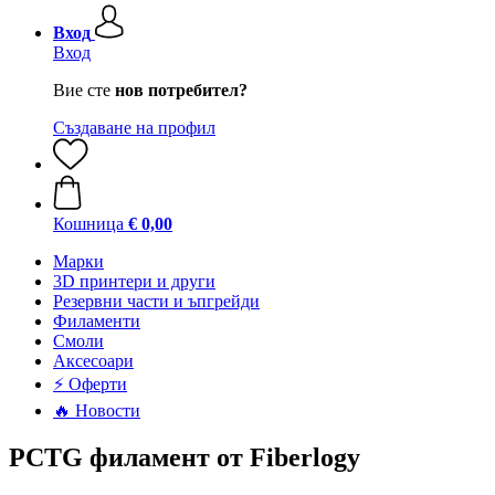
Вход
Вход
Вие сте
нов потребител?
Създаване на профил
Кошница
€ 0,00
Mарки
3D принтери и други
Резервни части и ъпгрейди
Филаменти
Смоли
Аксесоари
⚡ Оферти
🔥 Новости
PCTG филамент от Fiberlogy