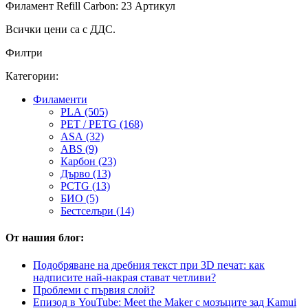
Филамент Refill Carbon: 23 Артикул
Всички цени са с ДДС.
Филтри
Категории:
Филаменти
PLA (505)
PET / PETG (168)
ASA (32)
ABS (9)
Карбон (23)
Дърво (13)
PCTG (13)
БИО (5)
Бестселъри (14)
От нашия блог:
Подобряване на дребния текст при 3D печат: как
надписите най-накрая стават четливи?
Проблеми с първия слой?
Епизод в YouTube: Meet the Maker с мозъците зад Kamui