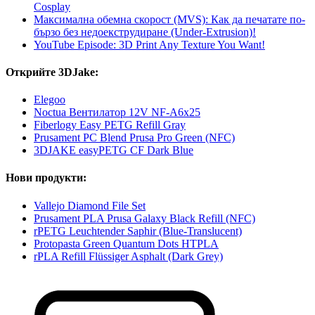
Cosplay
Максимална обемна скорост (MVS): Как да печатате по-
бързо без недоекструдиране (Under-Extrusion)!
YouTube Episode: 3D Print Any Texture You Want!
Открийте 3DJake:
Elegoo
Noctua Вентилатор 12V NF-A6x25
Fiberlogy Easy PETG Refill Gray
Prusament PC Blend Prusa Pro Green (NFC)
3DJAKE easyPETG CF Dark Blue
Нови продукти:
Vallejo Diamond File Set
Prusament PLA Prusa Galaxy Black Refill (NFC)
rPETG Leuchtender Saphir (Blue-Translucent)
Protopasta Green Quantum Dots HTPLA
rPLA Refill Flüssiger Asphalt (Dark Grey)