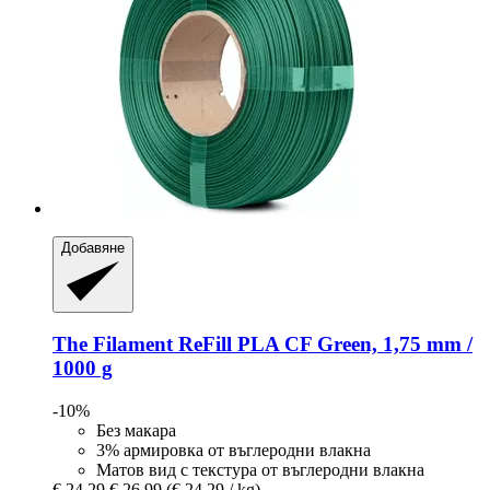
Добавяне
The Filament
ReFill PLA CF Green, 1,75 mm /
1000 g
-10%
Без макара
3% армировка от въглеродни влакна
Матов вид с текстура от въглеродни влакна
€ 24,29
€ 26,99
(€ 24,29 / kg)