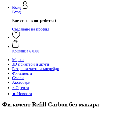
Вход
Вход
Вие сте
нов потребител?
Създаване на профил
Кошница
€ 0,00
Mарки
3D принтери и други
Резервни части и ъпгрейди
Филаменти
Смоли
Аксесоари
⚡ Оферти
🔥 Новости
Филамент Refill Carbon без макара