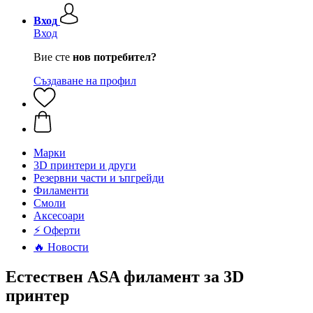
Вход
Вход
Вие сте
нов потребител?
Създаване на профил
Mарки
3D принтери и други
Резервни части и ъпгрейди
Филаменти
Смоли
Аксесоари
⚡ Оферти
🔥 Новости
Естествен ASA филамент за 3D
принтер