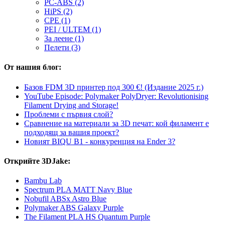
PC-ABS (2)
HiPS (2)
CPE (1)
PEI / ULTEM (1)
За леене (1)
Пелети (3)
От нашия блог:
Базов FDM 3D принтер под 300 €! (Издание 2025 г.)
YouTube Episode: Polymaker PolyDryer: Revolutionising
Filament Drying and Storage!
Проблеми с първия слой?
Сравнение на материали за 3D печат: кой филамент е
подходящ за вашия проект?
Новият BIQU B1 - конкуренция на Ender 3?
Открийте 3DJake:
Bambu Lab
Spectrum PLA MATT Navy Blue
Nobufil ABSx Astro Blue
Polymaker ABS Galaxy Purple
The Filament PLA HS Quantum Purple