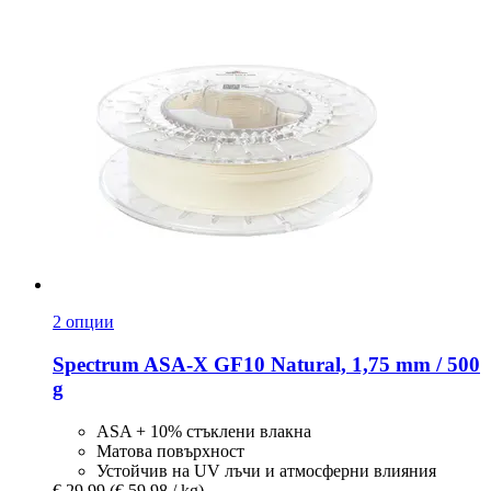
2 опции
Spectrum
ASA-​X GF10 Natural, 1,75 mm / 500
g
ASA + 10% стъклени влакна
Матова повърхност
Устойчив на UV лъчи и атмосферни влияния
€ 29,99
(€ 59,98 / kg)