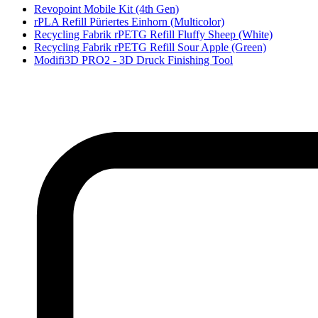
Revopoint Mobile Kit (4th Gen)
rPLA Refill Püriertes Einhorn (Multicolor)
Recycling Fabrik rPETG Refill Fluffy Sheep (White)
Recycling Fabrik rPETG Refill Sour Apple (Green)
Modifi3D PRO2 - 3D Druck Finishing Tool