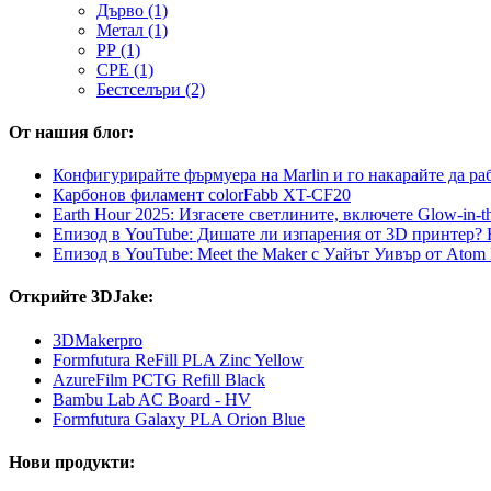
Дърво (1)
Метал (1)
PP (1)
CPE (1)
Бестселъри (2)
От нашия блог:
Конфигурирайте фърмуера на Marlin и го накарайте да ра
Карбонов филамент colorFabb XT-CF20
Earth Hour 2025: Изгасете светлините, включете Glow-in-t
Епизод в YouTube: Дишате ли изпарения от 3D принтер?
Епизод в YouTube: Meet the Maker с Уайът Уивър от Atom 
Открийте 3DJake:
3DMakerpro
Formfutura ReFill PLA Zinc Yellow
AzureFilm PCTG Refill Black
Bambu Lab AC Board - HV
Formfutura Galaxy PLA Orion Blue
Нови продукти: