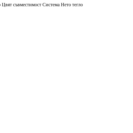
р
Цвят
съвместимост
Система
Нето тегло