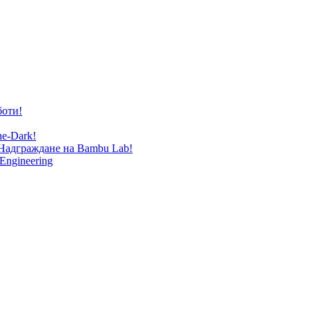
боти!
he-Dark!
 Надграждане на Bambu Lab!
Engineering