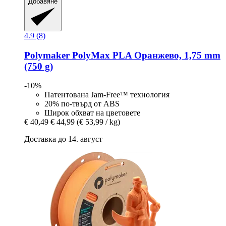
Добавяне
4.9 (8)
Polymaker
PolyMax PLA Оранжево, 1,75 mm
(750 g)
-10%
Патентована Jam-Free™ технология
20% по-твърд от ABS
Широк обхват на цветовете
€ 40,49
€ 44,99
(€ 53,99 / kg)
Доставка до 14. август