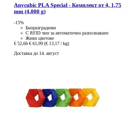
Anycubic
PLA Special -​ Комплект от 4, 1,75
mm (4.000 g)
-15%
Биоразградими
С RFID чип за автоматично разпознаване
Живи цветове
€ 52,66
€ 61,99
(€ 13,17 / kg)
Доставка до 14. август