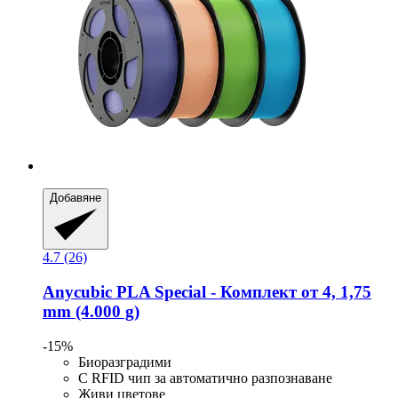
Добавяне
4.7 (26)
Anycubic
PLA Special -​ Комплект от 4, 1,75
mm (4.000 g)
-15%
Биоразградими
С RFID чип за автоматично разпознаване
Живи цветове