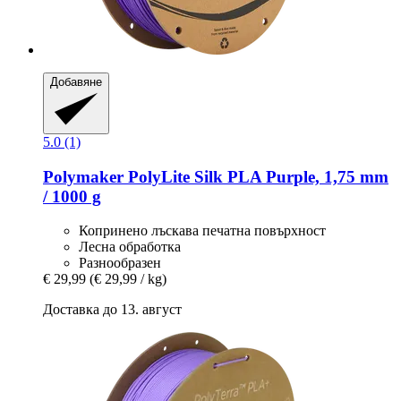
Добавяне
5.0 (1)
Polymaker
PolyLite Silk PLA Purple, 1,75 mm
/ 1000 g
Копринено лъскава печатна повърхност
Лесна обработка
Разнообразен
€ 29,99
(€ 29,99 / kg)
Доставка до 13. август