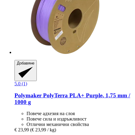
Добавяне
5.0 (1)
Polymaker
PolyTerra PLA+ Purple, 1,75 mm /
1000 g
Повече адхезия на слоя
Повече сила и издръжливост
Отлични механични свойства
€ 23,99
(€ 23,99 / kg)