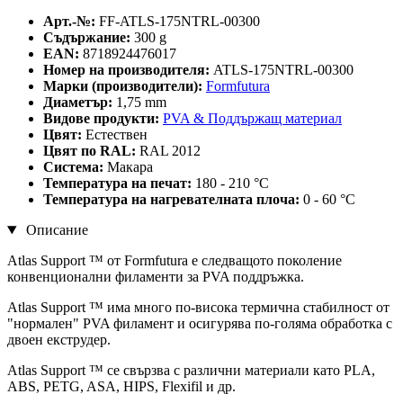
Арт.-№:
FF-ATLS-175NTRL-00300
Съдържание:
300 g
EAN:
8718924476017
Номер на производителя:
ATLS-175NTRL-00300
Марки (производители):
Formfutura
Диаметър:
1,75 mm
Видове продукти:
PVA & Поддържащ материал
Цвят:
Естествен
Цвят по RAL:
RAL 2012
Система:
Макара
Температура на печат:
180 - 210 °C
Температура на нагревателната плоча:
0 - 60 °C
Описание
Atlas Support ™ от Formfutura е следващото поколение
конвенционални филаменти за PVA поддръжка.
Atlas Support ™ има много по-висока термична стабилност от
"нормален" PVA филамент и осигурява по-голяма обработка с
двоен екструдер.
Atlas Support ™ се свързва с различни материали като PLA,
ABS, PETG, ASA, HIPS, Flexifil и др.