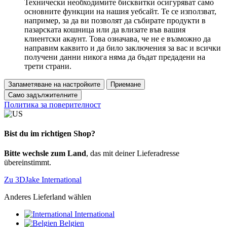
Технически необходимите бисквитки осигуряват само
основните функции на нашия уебсайт. Те се използват,
например, за да ви позволят да събирате продукти в
пазарската кошница или да влизате във вашия
клиентски акаунт. Това означава, че не е възможно да
направим каквито и да било заключения за вас и всички
получени данни никога няма да бъдат предадени на
трети страни.
Запаметяване на настройките
Приемане
Само задължителните
Политика за поверителност
Bist du im richtigen Shop?
Bitte wechsle zum Land
, das mit deiner Lieferadresse
übereinstimmt.
Zu 3DJake International
Anderes Lieferland wählen
International
Belgien