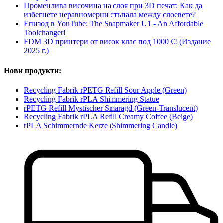
Променлива височина на слоя при 3D печат: Как да
избегнете неравномерни стъпала между слоевете?
Епизод в YouTube: The Snapmaker U1 - An Affordable
Toolchanger!
FDM 3D принтери от висок клас под 1000 €! (Издание
2025 г.)
Нови продукти:
Recycling Fabrik rPETG Refill Sour Apple (Green)
Recycling Fabrik rPLA Shimmering Statue
rPETG Refill Mystischer Smaragd (Green-Translucent)
Recycling Fabrik rPLA Refill Creamy Coffee (Beige)
rPLA Schimmernde Kerze (Shimmering Candle)