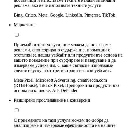
доставчици и използваме техните канали за онлайн
реклама, ако вече използвате техните услуги:
Bing, Criteo, Meta, Google, LinkedIn, Pinterest, TikTok
Маркетинг
Приемайки тези услуги, ние можем да показваме
реклами, спонсорирано съдържание, промоции с
отстъпки за нашия уебсайт или продукти въз основа на
вашето поведение при сърфиране и пазаруване и да
измерваме успеха им. С ваше съгласие използваме
следните услуги от трети страни на този уебсайт:
Meta-Pixel, Microsoft Advertising, creativecdn.com
(RTBHouse), TikTok Pixel, Препоръки за продукти въз
основа на кликове, Ads Defender
Разширено проследяване на конверсии
С приемането на тази услуга можем по-добре да
анализираме и измерваме ефективността на нашите