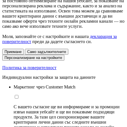
за постоянно оптимизиране на нашия уебсайт, за показване на
персонализирана реклама и съдържание, както и за анализ на
статистиката на използване. Освен това можем да сравняваме
вашите криптирани данни с външни доставчици и да ви
показваме оферти чрез техните онлайн рекламни канали — но
само ако вече използвате техните услуги.
Моля, запознайте се с настройките и нашата
декларация за
поверителност
преди да дадете съгласието си.
Приемане
Само задължителните
Персонализиране на настройките
Политика за поверителност
Индивидуални настройки за защита на данните
Маркетинг чрез Customer Match
С вашето съгласие ще ви информираме и за промоции
извън нашия уебсайт и ще ви показваме подходящи
продукти. За тази цел синхронизираме вашите
криптирани лични данни със следните външни