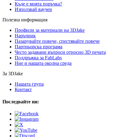
Къде е моята поръчка?
Използвай ваучер
Полезна информация
Профили за материали на 3DJake
Наръчник
Пазарувайте повече, спестявайте повече
Партньорска програма
Често задавани въпроси относно 3D печата
Поддръжка за FabLabs
Ние и нашата околна среда
За 3DJake
Нашата група
Контакт
Последвайте ни: