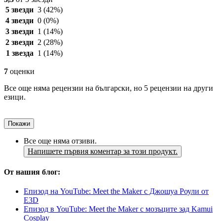
5 звезди
3
(42%)
4 звезди
0
(0%)
3 звезди
1
(14%)
2 звезди
2
(28%)
1 звезда
1
(14%)
7
оценки
Все още няма рецензии на български, но 5 рецензии на други
езици.
Покажи
Все още няма отзиви.
Напишете първия коментар за този продукт.
От нашия блог:
Епизод на YouTube: Meet the Maker с Джошуа Роули от
E3D
Епизод в YouTube: Meet the Maker с мозъците зад Kamui
Cosplay