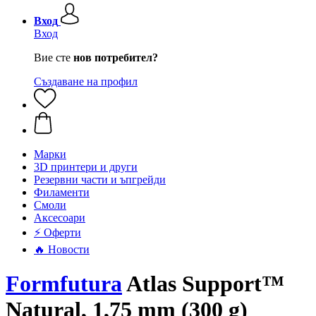
Вход
Вход
Вие сте
нов потребител?
Създаване на профил
Mарки
3D принтери и други
Резервни части и ъпгрейди
Филаменти
Смоли
Аксесоари
⚡ Оферти
🔥 Новости
Formfutura
Atlas Support™
Natural, 1,75 mm (300 g)