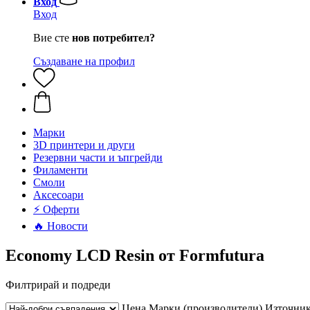
Вход
Вход
Вие сте
нов потребител?
Създаване на профил
Mарки
3D принтери и други
Резервни части и ъпгрейди
Филаменти
Смоли
Аксесоари
⚡ Оферти
🔥 Новости
Economy LCD Resin от Formfutura
Филтрирай и подреди
Цена
Марки (производители)
Източник