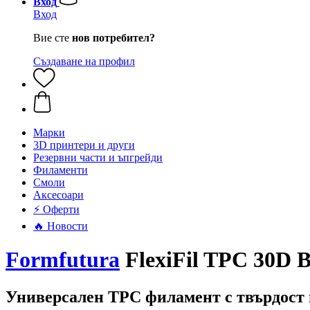
Вход
Вход
Вие сте
нов потребител?
Създаване на профил
Mарки
3D принтери и други
Резервни части и ъпгрейди
Филаменти
Смоли
Аксесоари
⚡ Оферти
🔥 Новости
Formfutura
FlexiFil TPC 30D B
Универсален TPC филамент с твърдост