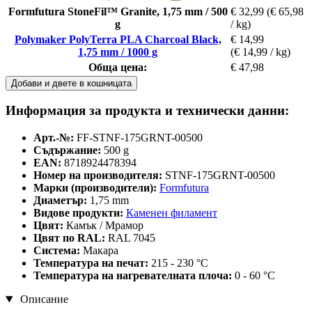
Formfutura StoneFil™ Granite, 1,75 mm / 500
€ 32,99
(€ 65,98
g
/ kg)
Polymaker PolyTerra PLA Charcoal Black,
€ 14,99
1,75 mm / 1000 g
(€ 14,99 / kg)
Обща цена:
€ 47,98
Добави и двете в кошницата
Информация за продукта и технически данни:
Арт.-№:
FF-STNF-175GRNT-00500
Съдържание:
500 g
EAN:
8718924478394
Номер на производителя:
STNF-175GRNT-00500
Марки (производители):
Formfutura
Диаметър:
1,75 mm
Видове продукти:
Каменен филамент
Цвят:
Камък / Мрамор
Цвят по RAL:
RAL 7045
Система:
Макара
Температура на печат:
215 - 230 °C
Температура на нагревателната плоча:
0 - 60 °C
Описание