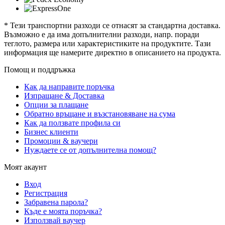
* Тези транспортни разходи се отнасят за стандартна доставка.
Възможно е да има допълнителни разходи, напр. поради
теглото, размера или характеристиките на продуктите. Тази
информация ще намерите директно в описанието на продукта.
Помощ и поддръжка
Как да направите поръчка
Изпращане & Доставка
Опции за плащане
Обратно връщане и възстановяване на сума
Как да ползвате профила си
Бизнес клиенти
Промоции & ваучери
Нуждаете се от допълнителна помощ?
Моят акаунт
Вход
Регистрация
Забравена парола?
Къде е моята поръчка?
Използвай ваучер