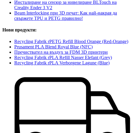
Инсталиране на сензор за нивелиране BLTouch на
Creality Ender 3 V2
Beam Interlocking при 3D печат: Как най-накрая да
свържете TPU и PETG правилно!
Нови продукти:
Recycling Fabrik rPETG Refill Blood Orange (Red-Orange)
Prusament PLA Blend Royal Blue (NFC)
Пречиствател на въздух за FDM 3D принтери
Recycling Fabrik rPLA Refill Nasser Elefant (Grey)
Recycling Fabrik rPLA Verborgene Lagune (Blue)