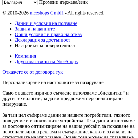
Промени държава/език
© 2010-2026
niceshops GmbH
- All rights reserved.
Данни и условия на ползване
Защита на данните
Общи условия и право на отказ
Декларация за достъпност
Настройки за поверителност
Компания
Други магазини на NiceShops
Откажете се от договора тук
Персонализиране на настройките за пазаруване
Само с вашето изрично съгласие използваме „бисквитки“ и
други технологии, за да ви предложим персонализирано
пазаруване.
За тази цел събираме данни за нашите потребители, тяхното
поведение и използваните устройства. Тези данни използваме
за постоянно оптимизиране на нашия уебсайт, за показване на
персонализирана реклама и съдържание, както и за анализ на
статистиката на използване. Освен това можем да сравняваме