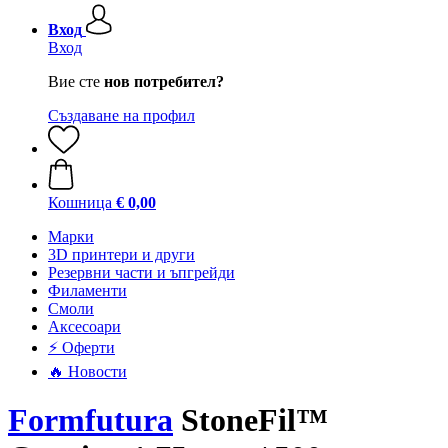
Вход
Вход
Вие сте
нов потребител?
Създаване на профил
Кошница
€ 0,00
Mарки
3D принтери и други
Резервни части и ъпгрейди
Филаменти
Смоли
Аксесоари
⚡ Оферти
🔥 Новости
Formfutura
StoneFil™