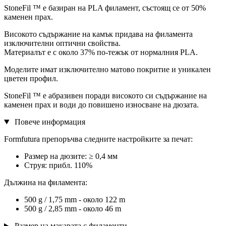
StoneFil ™ е базиран на PLA филамент, състоящ се от 50%
каменен прах.
Високото съдържание на камък придава на филамента
изключителни оптични свойства.
Материалът е с около 37% по-тежък от нормалния PLA.
Моделите имат изключително матово покритие и уникален
цветен профил.
StoneFil ™ е абразивен поради високото си съдържание на
каменен прах и води до повишено износване на дюзата.
Повече информация
Formfutura препоръчва следните настройките за печат:
Размер на дюзите: ≥ 0,4 мм
Струя: прибл. 110%
Дължина на филамента:
500 g / 1,75 mm - около 122 m
500 g / 2,85 mm - около 46 m
Размер на макарата с филаменти