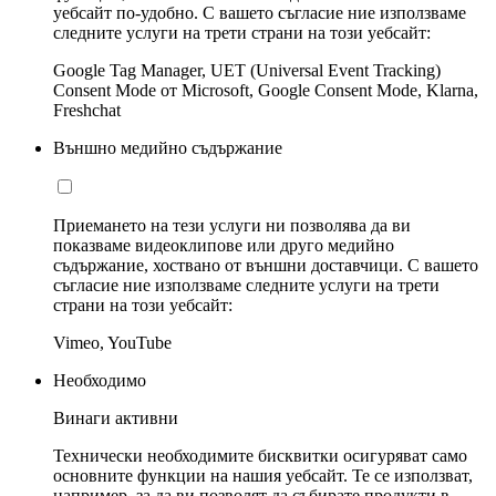
уебсайт по-удобно. С вашето съгласие ние използваме
следните услуги на трети страни на този уебсайт:
Google Tag Manager, UET (Universal Event Tracking)
Consent Mode от Microsoft, Google Consent Mode, Klarna,
Freshchat
Външно медийно съдържание
Приемането на тези услуги ни позволява да ви
показваме видеоклипове или друго медийно
съдържание, хоствано от външни доставчици. С вашето
съгласие ние използваме следните услуги на трети
страни на този уебсайт:
Vimeo, YouTube
Необходимо
Винаги активни
Технически необходимите бисквитки осигуряват само
основните функции на нашия уебсайт. Те се използват,
например, за да ви позволят да събирате продукти в