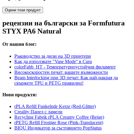
Оцени този продукт
рецензии на български за Formfutura
STYX PA6 Natural
От нашия блог:
Ръководство за дюзи на 3D принтери
Как да използвате "Vase Mode'' в Cura
colorFabb_HT - Температурнoустойчив филамент
Високоскоростен печат: вашите възможности
Beam Interlocking при 3D печат: Как най-накрая да
свържете TPU и PETG правилно!
Нови продукти:
rPLA Refill Funkelnde Kerze (Red-Glitter)
Creality Панел с ламели
Recycling Fabrik rPLA Creamy Coffee (Beige)
rPETG Refill Frostige Rose (Pink-Translucent)
BIQU Индикатор за състоянието PopStatus