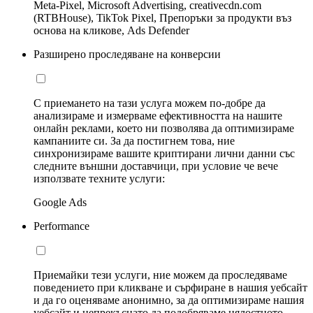
Meta-Pixel, Microsoft Advertising, creativecdn.com
(RTBHouse), TikTok Pixel, Препоръки за продукти въз
основа на кликове, Ads Defender
Разширено проследяване на конверсии
С приемането на тази услуга можем по-добре да
анализираме и измерваме ефективността на нашите
онлайн реклами, което ни позволява да оптимизираме
кампаниите си. За да постигнем това, ние
синхронизираме вашите криптирани лични данни със
следните външни доставчици, при условие че вече
използвате техните услуги:
Google Ads
Performance
Приемайки тези услуги, ние можем да проследяваме
поведението при кликване и сърфиране в нашия уебсайт
и да го оценяваме анонимно, за да оптимизираме нашия
уебсайт и непрекъснато да подобряваме цялостното