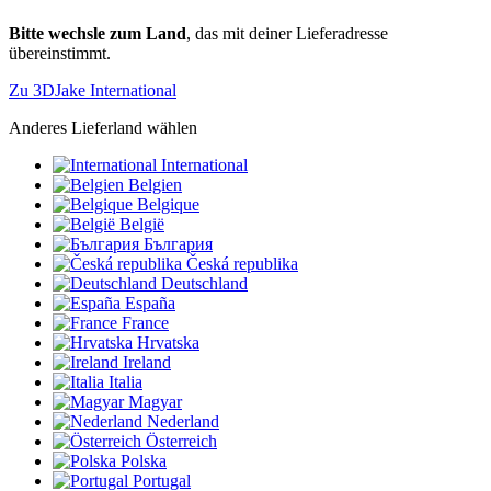
Bitte wechsle zum Land
, das mit deiner Lieferadresse
übereinstimmt.
Zu 3DJake International
Anderes Lieferland wählen
International
Belgien
Belgique
België
България
Česká republika
Deutschland
España
France
Hrvatska
Ireland
Italia
Magyar
Nederland
Österreich
Polska
Portugal