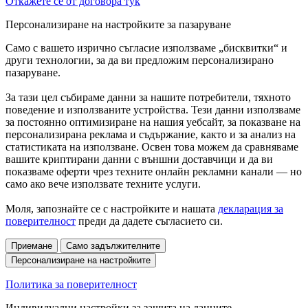
Откажете се от договора тук
Персонализиране на настройките за пазаруване
Само с вашето изрично съгласие използваме „бисквитки“ и
други технологии, за да ви предложим персонализирано
пазаруване.
За тази цел събираме данни за нашите потребители, тяхното
поведение и използваните устройства. Тези данни използваме
за постоянно оптимизиране на нашия уебсайт, за показване на
персонализирана реклама и съдържание, както и за анализ на
статистиката на използване. Освен това можем да сравняваме
вашите криптирани данни с външни доставчици и да ви
показваме оферти чрез техните онлайн рекламни канали — но
само ако вече използвате техните услуги.
Моля, запознайте се с настройките и нашата
декларация за
поверителност
преди да дадете съгласието си.
Приемане
Само задължителните
Персонализиране на настройките
Политика за поверителност
Индивидуални настройки за защита на данните