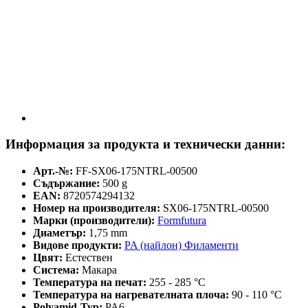
Информация за продукта и технически данни:
Арт.-№:
FF-SX06-175NTRL-00500
Съдържание:
500 g
EAN:
8720574294132
Номер на производителя:
SX06-175NTRL-00500
Марки (производители):
Formfutura
Диаметър:
1,75 mm
Видове продукти:
PA (найлон) Филаменти
Цвят:
Естествен
Система:
Макара
Температура на печат:
255 - 285 °C
Температура на нагревателната плоча:
90 - 110 °C
Polyamid-Typ:
PA6