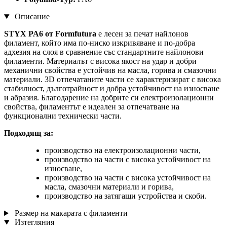
Описание
STYX PA6 от Formfutura
е лесен за печат найлонов
филамент, който има по-ниско изкривяване и по-добра
адхезия на слоя в сравнение със стандартните найлонови
филаменти. Материалът с висока якост на удар и добри
механични свойства е устойчив на масла, горива и смазочни
материали. 3D отпечатаните части се характеризират с висока
стабилност, дълготрайност и добра устойчивост на износване
и абразия. Благодарение на добрите си електроизолационни
свойства, филаментът е идеален за отпечатване на
функционални технически части.
Подходящ за:
производство на електроизолационни части,
производство на части с висока устойчивост на
износване,
производство на части с висока устойчивост на
масла, смазочни материали и горива,
производство на затягащи устройства и скоби.
Размер на макарата с филаменти
Изтегляния