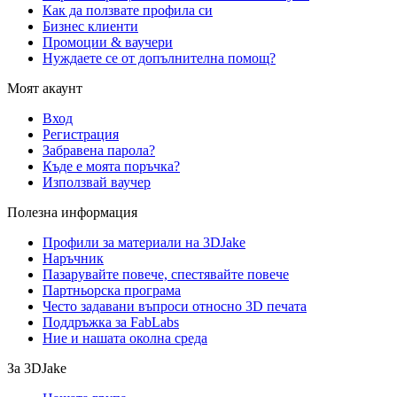
Как да ползвате профила си
Бизнес клиенти
Промоции & ваучери
Нуждаете се от допълнителна помощ?
Моят акаунт
Вход
Регистрация
Забравена парола?
Къде е моята поръчка?
Използвай ваучер
Полезна информация
Профили за материали на 3DJake
Наръчник
Пазарувайте повече, спестявайте повече
Партньорска програма
Често задавани въпроси относно 3D печата
Поддръжка за FabLabs
Ние и нашата околна среда
За 3DJake