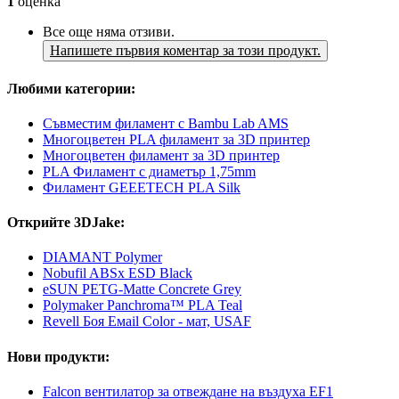
1
оценка
Все още няма отзиви.
Напишете първия коментар за този продукт.
Любими категории:
Съвместим филамент с Bambu Lab AMS
Многоцветен PLA филамент за 3D принтер
Многоцветен филамент за 3D принтер
PLA Филамент с диаметър 1,75mm
Филамент GEEETECH PLA Silk
Открийте 3DJake:
DIAMANT Polymer
Nobufil ABSx ESD Black
eSUN PETG-Matte Concrete Grey
Polymaker Panchroma™ PLA Teal
Revell Боя Емаil Color - мат, USAF
Нови продукти:
Falcon вентилатор за отвеждане на въздуха EF1