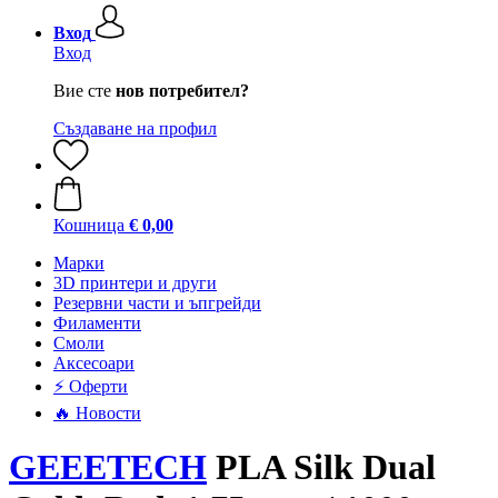
Вход
Вход
Вие сте
нов потребител?
Създаване на профил
Кошница
€ 0,00
Mарки
3D принтери и други
Резервни части и ъпгрейди
Филаменти
Смоли
Аксесоари
⚡ Оферти
🔥 Новости
GEEETECH
PLA Silk Dual