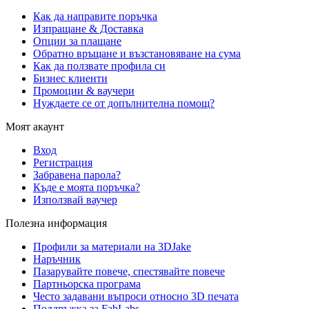
Как да направите поръчка
Изпращане & Доставка
Опции за плащане
Обратно връщане и възстановяване на сума
Как да ползвате профила си
Бизнес клиенти
Промоции & ваучери
Нуждаете се от допълнителна помощ?
Моят акаунт
Вход
Регистрация
Забравена парола?
Къде е моята поръчка?
Използвай ваучер
Полезна информация
Профили за материали на 3DJake
Наръчник
Пазарувайте повече, спестявайте повече
Партньорска програма
Често задавани въпроси относно 3D печата
Поддръжка за FabLabs