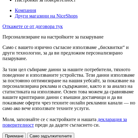
Компания
Други магазини на NiceShops
Откажете се от договора тук
Персонализиране на настройките за пазаруване
Само с вашето изрично съгласие използваме „бисквитки“ и
други технологии, за да ви предложим персонализирано
пазаруване.
За тази цел събираме данни за нашите потребители, тяхното
поведение и използваните устройства. Тези данни използваме
за постоянно оптимизиране на нашия уебсайт, за показване на
персонализирана реклама и съдържание, както и за анализ на
статистиката на използване. Освен това можем да сравняваме
вашите криптирани данни с външни доставчици и да ви
показваме оферти чрез техните онлайн рекламни канали — но
само ако вече използвате техните услуги.
Моля, запознайте се с настройките и нашата
декларация за
поверителност
преди да дадете съгласието си.
Приемане
Само задължителните