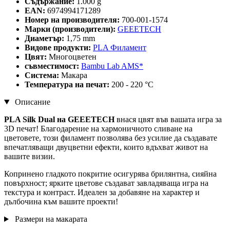
Съдържание:
1.000 g
EAN:
6974994171289
Номер на производителя:
700-001-1574
Марки (производители):
GEEETECH
Диаметър:
1,75 mm
Видове продукти:
PLA Филамент
Цвят:
Многоцветен
съвместимост:
Bambu Lab AMS*
Система:
Макара
Температура на печат:
200 - 220 °C
Описание
PLA Silk Dual на GEEETECH
внася цвят във вашата игра за
3D печат! Благодарение на хармоничното сливане на
цветовете, този филамент позволява без усилие да създавате
впечатляващи двуцветни ефекти, които вдъхват живот на
вашите визии.
Копринено гладкото покритие осигурява брилянтна, сияйна
повърхност; ярките цветове създават завладяваща игра на
текстура и контраст. Идеален за добавяне на характер и
дълбочина към вашите проекти!
Размери на макарата