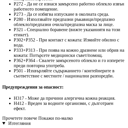
P272 - Да не се изнася замърсено работно облекло извън
работното помещение.
P273 - Да се избягва изпускане в околната среда.
P280 - Използвайте предпазни ръкавици/предпазно
облекло/предпазни очила/предпазна маска за лице.
P321 - Специално боравене (вижте указаниятя на този
етикет).
P302+P352 - При контакт с кожата: Измийте обилно с
вода.
P333+P313 - При поява на кожно дразнене или обрив на
кожата: Потърсете медицински съвет/помощ.
P362+P364 - Свалете замърсеното облекло и го изперете
преди повторна употреба.
P501 - Изхвърляйте съдържанието / контейнерите в
съответствие с местните / национални разпоредби.
Предупреждения за опасност:
H317 - Може да причини алергична кожна реакция.
H412 - Вреден за водните организми, с дълготраен
ефект.
Прочетете повече
Покажи по-малко
Изтегляния