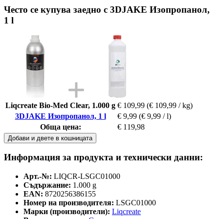
Често се купува заедно с 3DJAKE Изопропанол,
1 l
Liqcreate Bio-Med Clear, 1.000 g
€ 109,99
(€ 109,99 / kg)
3DJAKE Изопропанол, 1 l
€ 9,99
(€ 9,99 / l)
Обща цена:
€ 119,98
Добави и двете в кошницата
Информация за продукта и технически данни:
Арт.-№:
LIQCR-LSGC01000
Съдържание:
1.000 g
EAN:
8720256386155
Номер на производителя:
LSGC01000
Марки (производители):
Liqcreate