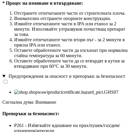
* Процес на измиване и втвърдяване:
Отстранете отпечатаните части от строителната плоча.
Внимателно отстранете опорните конструкции.
Измийте отпечатаните части в IPA или етанол за 2
минути. Използвайте ултразвуков почистващ препарат
за това.
Измийте отпечатаните части втори път - за 2 минути в
прясна IPA или етанол.
Оставете обработените части да изсъхнат при нормална
стайна температура за 60 минути.
Оставете обработените части да се втвърдят в кутия за
втвърдяване при 60°C за 30 минути.
Предупреждения за опасност и препоръки за безопасност
Сигнална дума: Внимание
Препоръки за безопасност:
P261 - Избягвайте вдишване на прах/пушек/газ/дим/
изпарения/аерозоли