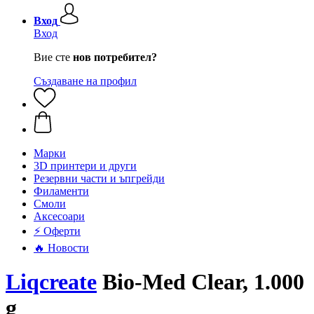
Вход
Вход
Вие сте
нов потребител?
Създаване на профил
Mарки
3D принтери и други
Резервни части и ъпгрейди
Филаменти
Смоли
Аксесоари
⚡ Оферти
🔥 Новости
Liqcreate
Bio-Med Clear, 1.000
g