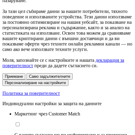
пазаруване.
За тази цел събираме данни за нашите потребители, тяхното
поведение и използваните устройства. Тези данни използваме
за постоянно оптимизиране на нашия уебсайт, за показване на
персонализирана реклама и съдържание, както и за анализ на
статистиката на използване. Освен това можем да сравняваме
вашите криптирани данни с външни доставчици и да ви
показваме оферти чрез техните онлайн рекламни канали — но
само ако вече използвате техните услуги.
Моля, запознайте се с настройките и нашата
декларация за
поверителност
преди да дадете съгласието си.
Приемане
Само задължителните
Персонализиране на настройките
Политика за поверителност
Индивидуални настройки за защита на данните
Маркетинг чрез Customer Match
С вашето съгласие ще ви информираме и за промоции