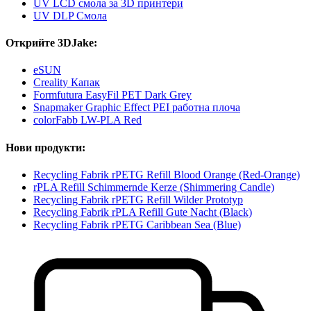
UV LCD смола за 3D принтери
UV DLP Смола
Открийте 3DJake:
eSUN
Creality Капак
Formfutura EasyFil PET Dark Grey
Snapmaker Graphic Effect PEI работна плоча
colorFabb LW-PLA Red
Нови продукти:
Recycling Fabrik rPETG Refill Blood Orange (Red-Orange)
rPLA Refill Schimmernde Kerze (Shimmering Candle)
Recycling Fabrik rPETG Refill Wilder Prototyp
Recycling Fabrik rPLA Refill Gute Nacht (Black)
Recycling Fabrik rPETG Caribbean Sea (Blue)