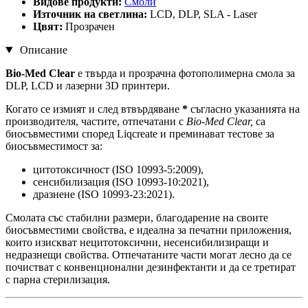
Видове продукти:
Смоли
Източник на светлина:
LCD, DLP, SLA - Laser
Цвят:
Прозрачен
Описание
Bio-Med Clear
е твърда и прозрачна фотополимерна смола за
DLP, LCD и лазерни 3D принтери.
Когато се измият и след втвърдяване
*
съгласно указанията на
производителя, частите, отпечатани с
Bio-Med Clear,
са
биосъвместими според Liqcreate и преминават тестове за
биосъвместимост за:
цитотоксичност (ISO 10993-5:2009),
сенсибилизация (ISO 10993-10:2021),
дразнене (ISO 10993-23:2021).
Смолата със стабилни размери, благодарение на своите
биосъвместими свойства, е идеална за печатни приложения,
които изискват нецитотоксични, несенсибилизиращи и
недразнещи свойства. Отпечатаните части могат лесно да се
почистват с конвенционални дезинфектанти и да се третират
с парна стерилизация.