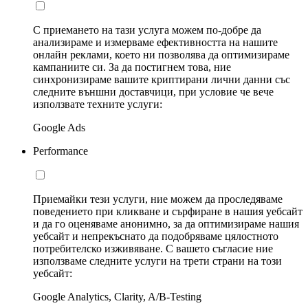
С приемането на тази услуга можем по-добре да
анализираме и измерваме ефективността на нашите
онлайн реклами, което ни позволява да оптимизираме
кампаниите си. За да постигнем това, ние
синхронизираме вашите криптирани лични данни със
следните външни доставчици, при условие че вече
използвате техните услуги:
Google Ads
Performance
Приемайки тези услуги, ние можем да проследяваме
поведението при кликване и сърфиране в нашия уебсайт
и да го оценяваме анонимно, за да оптимизираме нашия
уебсайт и непрекъснато да подобряваме цялостното
потребителско изживяване. С вашето съгласие ние
използваме следните услуги на трети страни на този
уебсайт:
Google Analytics, Clarity, A/B-Testing