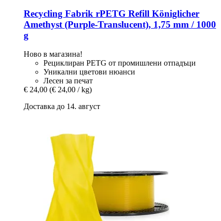
Recycling Fabrik
rPETG Refill Königlicher
Amethyst (Purple-​Translucent), 1,75 mm / 1000
g
Ново в магазина!
Рециклиран PETG от промишлени отпадъци
Уникални цветови нюанси
Лесен за печат
€ 24,00
(€ 24,00 / kg)
Доставка до 14. август