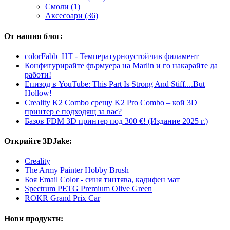
Смоли (1)
Аксесоари (36)
От нашия блог:
colorFabb_HT - Температурнoустойчив филамент
Конфигурирайте фърмуера на Marlin и го накарайте да
работи!
Епизод в YouTube: This Part Is Strong And Stiff....But
Hollow!
Creality K2 Combo срещу K2 Pro Combo – кой 3D
принтер е подходящ за вас?
Базов FDM 3D принтер под 300 €! (Издание 2025 г.)
Открийте 3DJake:
Creality
The Army Painter Hobby Brush
Боя Email Color - синя тинтява, кадифен мат
Spectrum PETG Premium Olive Green
ROKR Grand Prix Car
Нови продукти: