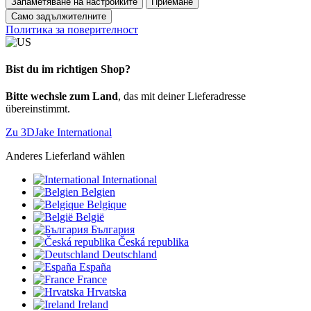
Запаметяване на настройките
Приемане
Само задължителните
Политика за поверителност
Bist du im richtigen Shop?
Bitte wechsle zum Land
, das mit deiner Lieferadresse
übereinstimmt.
Zu 3DJake International
Anderes Lieferland wählen
International
Belgien
Belgique
België
България
Česká republika
Deutschland
España
France
Hrvatska
Ireland