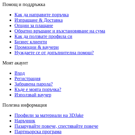
Помощ и поддръжка
Как да направите поръчка
Изпращане & Доставка
Опции за плащане
Обратно връщане и възстановяване на сума
Как да ползвате профила си
Бизнес клиенти
Промоции & ваучери
Нуждаете се от допълнителна помощ?
Моят акаунт
Вход
Регистрация
Забравена парола?
Къде е моята поръчка?
Използвай ваучер
Полезна информация
Профили за материали на 3DJake
Наръчник
Пазарувайте повече, спестявайте повече
Партньорска програма