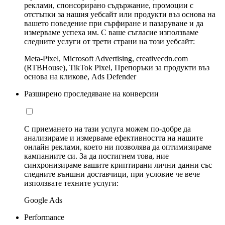
реклами, спонсорирано съдържание, промоции с
отстъпки за нашия уебсайт или продукти въз основа на
вашето поведение при сърфиране и пазаруване и да
измерваме успеха им. С ваше съгласие използваме
следните услуги от трети страни на този уебсайт:
Meta-Pixel, Microsoft Advertising, creativecdn.com
(RTBHouse), TikTok Pixel, Препоръки за продукти въз
основа на кликове, Ads Defender
Разширено проследяване на конверсии
С приемането на тази услуга можем по-добре да
анализираме и измерваме ефективността на нашите
онлайн реклами, което ни позволява да оптимизираме
кампаниите си. За да постигнем това, ние
синхронизираме вашите криптирани лични данни със
следните външни доставчици, при условие че вече
използвате техните услуги:
Google Ads
Performance