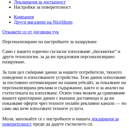
Декларация за достъпност
Настройки за поверителност
Компания
Други магазини на NiceShops
Откажете се от договора тук
Персонализиране на настройките за пазаруване
Само с вашето изрично съгласие използваме „бисквитки“ и
други технологии, за да ви предложим персонализирано
пазаруване.
За тази цел събираме данни за нашите потребители, тяхното
поведение и използваните устройства. Тези данни използваме
за постоянно оптимизиране на нашия уебсайт, за показване на
персонализирана реклама и съдържание, както и за анализ на
статистиката на използване. Освен това можем да сравняваме
вашите криптирани данни с външни доставчици и да ви
показваме оферти чрез техните онлайн рекламни канали — но
само ако вече използвате техните услуги.
Моля, запознайте се с настройките и нашата
декларация за
поверителност
преди да дадете съгласието си.