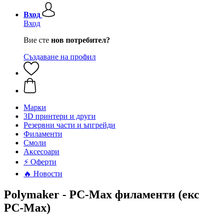
Вход
Вход
Вие сте
нов потребител?
Създаване на профил
Mарки
3D принтери и други
Резервни части и ъпгрейди
Филаменти
Смоли
Аксесоари
⚡ Оферти
🔥 Новости
Polymaker - PC-Max филаменти (eкс
PC-Max)