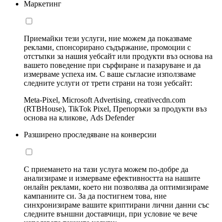
Маркетинг
Приемайки тези услуги, ние можем да показваме
реклами, спонсорирано съдържание, промоции с
отстъпки за нашия уебсайт или продукти въз основа на
вашето поведение при сърфиране и пазаруване и да
измерваме успеха им. С ваше съгласие използваме
следните услуги от трети страни на този уебсайт:
Meta-Pixel, Microsoft Advertising, creativecdn.com
(RTBHouse), TikTok Pixel, Препоръки за продукти въз
основа на кликове, Ads Defender
Разширено проследяване на конверсии
С приемането на тази услуга можем по-добре да
анализираме и измерваме ефективността на нашите
онлайн реклами, което ни позволява да оптимизираме
кампаниите си. За да постигнем това, ние
синхронизираме вашите криптирани лични данни със
следните външни доставчици, при условие че вече