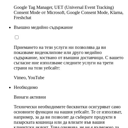
Google Tag Manager, UET (Universal Event Tracking)
Consent Mode от Microsoft, Google Consent Mode, Klarna,
Freshchat
Външно медийно съдържание
Приемането на тези услуги ни позволява да ви
показваме видеоклипове или друго медийно
съдържание, хоствано от външни доставчици. С вашето
съгласие ние използваме следните услуги на трети
страни на този уебсайт:
Vimeo, YouTube
Необходимо
Винаги активни
Технически необходимите бисквитки осигуряват само
основните функции на нашия уебсайт. Те се използват,
например, за да ви позволят да събирате продукти в
пазарската кошница или да влизате във вашия
клиентски акаунт. Това означава, че не е възможно да