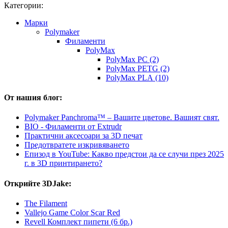
Категории:
Mарки
Polymaker
Филаменти
PolyMax
PolyMax PC (2)
PolyMax PETG (2)
PolyMax PLA (10)
От нашия блог:
Polymaker Panchroma™ – Вашите цветове. Вашият свят.
BIO - Филаменти от Extrudr
Практични аксесоари за 3D печат
Предотвратете изкривяването
Епизод в YouTube: Какво предстои да се случи през 2025
г. в 3D принтирането?
Открийте 3DJake:
The Filament
Vallejo Game Color Scar Red
Revell Комплект пипети (6 бр.)