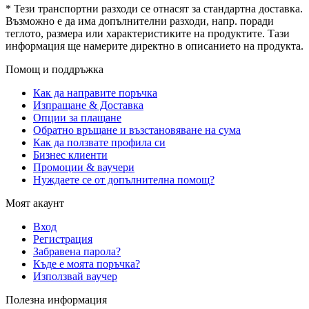
* Тези транспортни разходи се отнасят за стандартна доставка.
Възможно е да има допълнителни разходи, напр. поради
теглото, размера или характеристиките на продуктите. Тази
информация ще намерите директно в описанието на продукта.
Помощ и поддръжка
Как да направите поръчка
Изпращане & Доставка
Опции за плащане
Обратно връщане и възстановяване на сума
Как да ползвате профила си
Бизнес клиенти
Промоции & ваучери
Нуждаете се от допълнителна помощ?
Моят акаунт
Вход
Регистрация
Забравена парола?
Къде е моята поръчка?
Използвай ваучер
Полезна информация