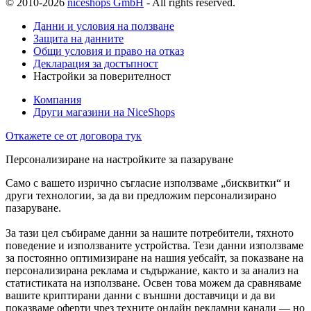
© 2010-2026
niceshops GmbH
- All rights reserved.
Данни и условия на ползване
Защита на данните
Общи условия и право на отказ
Декларация за достъпност
Настройки за поверителност
Компания
Други магазини на NiceShops
Откажете се от договора тук
Персонализиране на настройките за пазаруване
Само с вашето изрично съгласие използваме „бисквитки“ и
други технологии, за да ви предложим персонализирано
пазаруване.
За тази цел събираме данни за нашите потребители, тяхното
поведение и използваните устройства. Тези данни използваме
за постоянно оптимизиране на нашия уебсайт, за показване на
персонализирана реклама и съдържание, както и за анализ на
статистиката на използване. Освен това можем да сравняваме
вашите криптирани данни с външни доставчици и да ви
показваме оферти чрез техните онлайн рекламни канали — но