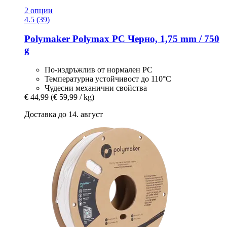
2 опции
4.5 (39)
Polymaker
Polymax PC Черно, 1,75 mm / 750
g
По-издръжлив от нормален PC
Температурна устойчивост до 110°С
Чудесни механични свойства
€ 44,99
(€ 59,99 / kg)
Доставка до 14. август